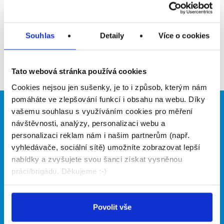
Přidat do oblíbených
Souhlas
Detaily
Více o cookies
Zpět
Tato webová stránka používá cookies
Cookies nejsou jen sušenky, je to i způsob, kterým nám
pomáháte ve zlepšování funkcí i obsahu na webu. Díky
vašemu souhlasu s využíváním cookies pro měření
Brigádníci
Firmy
návštěvnosti, analýzy, personalizaci webu a
Články
Vložit inzerát
personalizaci reklam nám i našim partnerům (např.
Hledané brigády
Ceník
vyhledávače, sociální sítě) umožníte zobrazovat lepší
Propagace
nabídky a zvyšujete svou šanci získat vysněnou
práci/brigádu. Děkujeme :-)
O portálu
Naše další projekty
Povolit vše
Kontakt
Mobilní aplikace
O nás
Fajn brigády