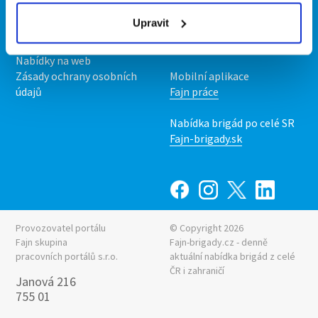
Podmínky
Upravit
Upravit předvolby cookies
Nabídka práce z celé ČR
Statistiky pro média
INwork.cz
Nabídky na web
Zásady ochrany osobních
Mobilní aplikace
údajů
Fajn práce
Nabídka brigád po celé SR
Fajn-brigady.sk
Provozovatel portálu
© Copyright 2026
Fajn skupina
Fajn-brigady.cz - denně
pracovních portálů s.r.o.
aktuální
nabídka brigád z celé
ČR i zahraničí
Janová 216
755 01