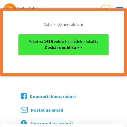
Od první brigády
k práci snů
Nabídka již není aktivní.
Domů
Praha
Řidič sk.B
Mrkni na
1619
volných nabídek z lokality
<< Zpět
Česká republika >>
Řidič sk.B
více o nabídce >>
Doporučit kamarádovi
Poslat na email
Upozornit na inzerát