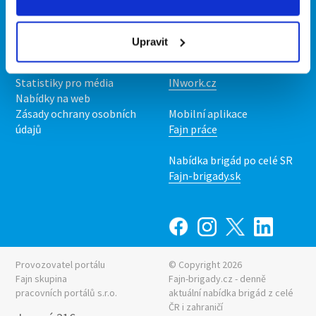
Kontakt
Mobilní aplikace
O nás
Fajn brigády
Upravit
Podmínky
Upravit předvolby cookies
Nabídka práce z celé ČR
Statistiky pro média
INwork.cz
Nabídky na web
Zásady ochrany osobních
Mobilní aplikace
údajů
Fajn práce
Nabídka brigád po celé SR
Fajn-brigady.sk
Provozovatel portálu
© Copyright 2026
Fajn skupina
Fajn-brigady.cz - denně
pracovních portálů s.r.o.
aktuální
nabídka brigád z celé
ČR i zahraničí