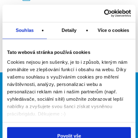
Upozornit na inzerát
Přidat do oblíbených
Souhlas
Detaily
Více o cookies
Zpět
Tato webová stránka používá cookies
Cookies nejsou jen sušenky, je to i způsob, kterým nám
pomáháte ve zlepšování funkcí i obsahu na webu. Díky
vašemu souhlasu s využíváním cookies pro měření
návštěvnosti, analýzy, personalizaci webu a
Brigádníci
Firmy
personalizaci reklam nám i našim partnerům (např.
vyhledávače, sociální sítě) umožníte zobrazovat lepší
Články
Vložit inzerát
Hledané brigády
Ceník
nabídky a zvyšujete svou šanci získat vysněnou
Propagace
práci/brigádu. Děkujeme :-)
O portálu
Naše další projekty
Povolit vše