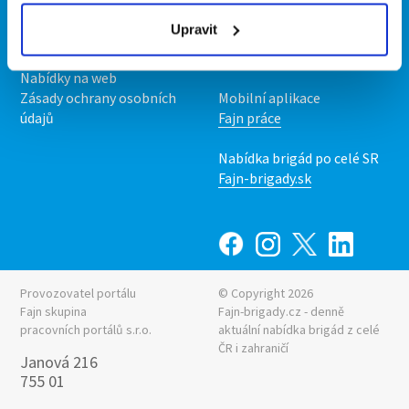
Podmínky
Upravit
Upravit předvolby cookies
Nabídka práce z celé ČR
Statistiky pro média
INwork.cz
Nabídky na web
Zásady ochrany osobních
Mobilní aplikace
údajů
Fajn práce
Nabídka brigád po celé SR
Fajn-brigady.sk
Provozovatel portálu
© Copyright 2026
Fajn skupina
Fajn-brigady.cz - denně
pracovních portálů s.r.o.
aktuální
nabídka brigád z celé
ČR i zahraničí
Janová 216
755 01