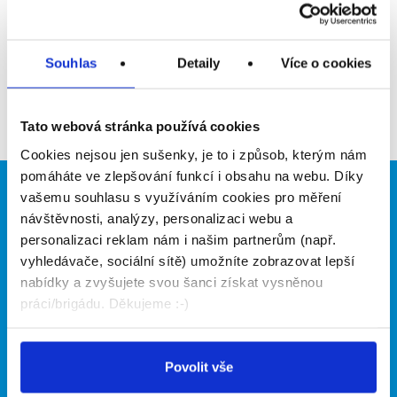
Přidat do oblíbených
Souhlas
Detaily
Více o cookies
Zpět
Tato webová stránka používá cookies
Cookies nejsou jen sušenky, je to i způsob, kterým nám
pomáháte ve zlepšování funkcí i obsahu na webu. Díky
vašemu souhlasu s využíváním cookies pro měření
Brigádníci
Firmy
návštěvnosti, analýzy, personalizaci webu a
Články
Vložit inzerát
personalizaci reklam nám i našim partnerům (např.
Hledané brigády
Ceník
vyhledávače, sociální sítě) umožníte zobrazovat lepší
Propagace
nabídky a zvyšujete svou šanci získat vysněnou
práci/brigádu. Děkujeme :-)
O portálu
Naše další projekty
Povolit vše
Kontakt
Mobilní aplikace
O nás
Fajn brigády