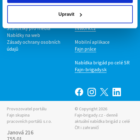
Kontakt
Mobilní aplikace
O nás
Fajn brigády
Podmínky
Upravit
Upravit předvolby cookies
Nabídka práce z celé ČR
Statistiky pro média
INwork.cz
Nabídky na web
Zásady ochrany osobních
Mobilní aplikace
údajů
Fajn práce
Nabídka brigád po celé SR
Fajn-brigady.sk
Provozovatel portálu
© Copyright 2026
Fajn skupina
Fajn-brigady.cz - denně
pracovních portálů s.r.o.
aktuální
nabídka brigád z celé
ČR i zahraničí
Janová 216
755 01