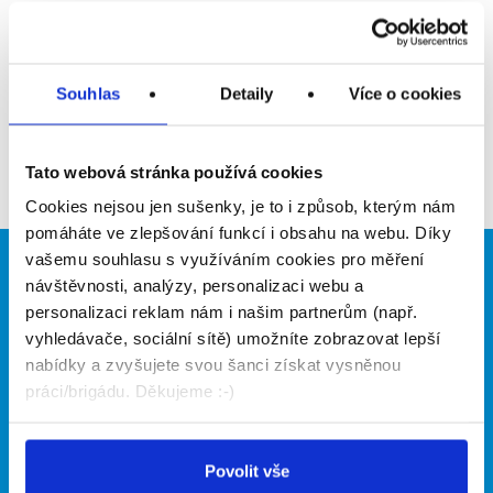
Upozornit na inzerát
Přidat do oblíbených
Souhlas
Detaily
Více o cookies
Zpět
Tato webová stránka používá cookies
Cookies nejsou jen sušenky, je to i způsob, kterým nám
pomáháte ve zlepšování funkcí i obsahu na webu. Díky
vašemu souhlasu s využíváním cookies pro měření
Brigádníci
Firmy
návštěvnosti, analýzy, personalizaci webu a
personalizaci reklam nám i našim partnerům (např.
Články
Vložit inzerát
vyhledávače, sociální sítě) umožníte zobrazovat lepší
Hledané brigády
Ceník
nabídky a zvyšujete svou šanci získat vysněnou
Propagace
práci/brigádu. Děkujeme :-)
O portálu
Naše další projekty
Povolit vše