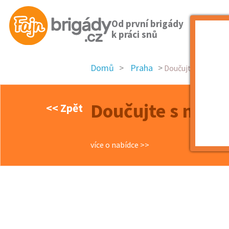
Od první brigády
k práci snů
Domů
Praha
Doučujte s námi až 
Doučujte s námi 
<< Zpět
více o nabídce >>