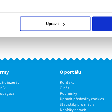
Upravit
irmy
O portálu
ožit inzerát
Kontakt
ník
O nás
ropagace
Podmínky
Upravit předvolby cookies
Statistiky pro média
Nabídky na web