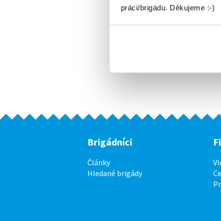
práci/brigádu. Děkujeme :-)
Brigádníci
F
Články
Vl
Hledané brigády
Ce
P