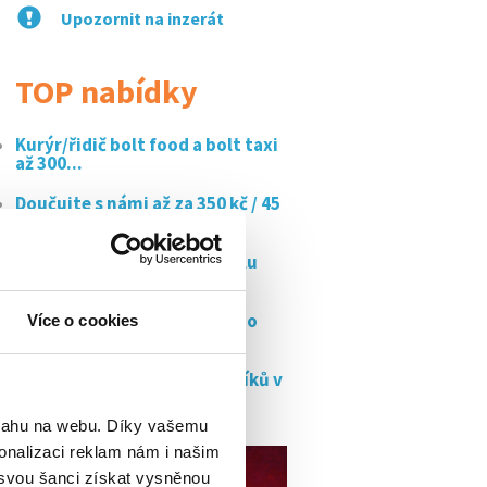
Upozornit na inzerát
TOP nabídky
Kurýr/řidič bolt food a bolt taxi
až 300...
Doučujte s námi až za 350 kč / 45
min
Obsluha snídaní ⭐v 5* hotelu
hilton prague...
Obsluha moderního školního
Více o cookies
refresh bistra,...
Chybíš nám v týmu brigádníků v
popeyes!
bsahu na webu. Díky vašemu
onalizaci reklam nám i našim
 svou šanci získat vysněnou