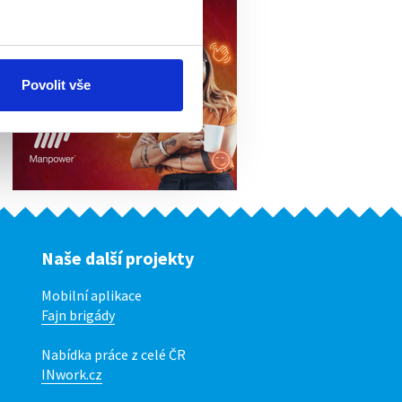
Povolit vše
Naše další projekty
Mobilní aplikace
Fajn brigády
Nabídka práce z celé ČR
INwork.cz