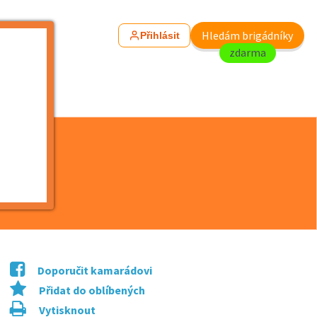
Hledám brigádníky
Přihlásit
zdarma
Doporučit kamarádovi
Přidat do oblíbených
Vytisknout