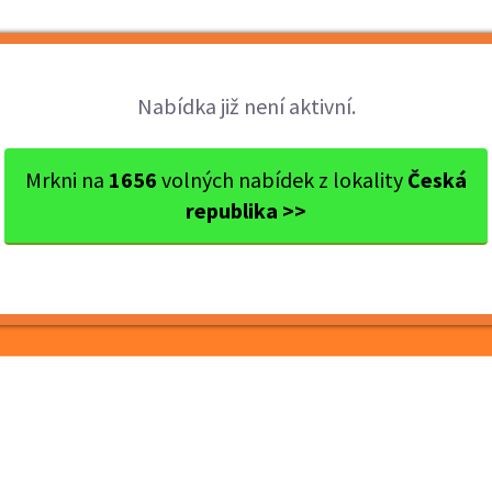
Brigády
Práce
Brigádníci
Firmy
Nabídka již není aktivní.
za 350 K...
Mrkni na
1656
volných nabídek z lokality
Česká
republika >>
až za 350 Kč / 45 min