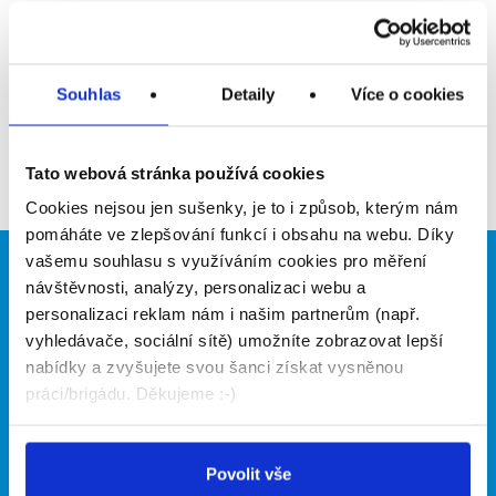
Upozornit na inzerát
Přidat do oblíbených
Souhlas
Detaily
Více o cookies
Zpět
Tato webová stránka používá cookies
Cookies nejsou jen sušenky, je to i způsob, kterým nám
pomáháte ve zlepšování funkcí i obsahu na webu. Díky
vašemu souhlasu s využíváním cookies pro měření
Brigádníci
Firmy
návštěvnosti, analýzy, personalizaci webu a
personalizaci reklam nám i našim partnerům (např.
Články
Vložit inzerát
vyhledávače, sociální sítě) umožníte zobrazovat lepší
Hledané brigády
Ceník
nabídky a zvyšujete svou šanci získat vysněnou
Propagace
práci/brigádu. Děkujeme :-)
O portálu
Naše další projekty
Povolit vše