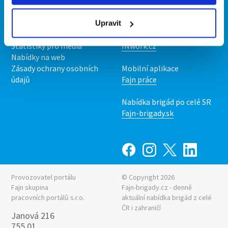
Kontakt
Mobilní aplikace
O nás
Fajn brigády
Podmínky
Upravit
Upravit předvolby cookies
Nabídka práce z celé ČR
Statistiky pro média
INwork.cz
Nabídky na web
Zásady ochrany osobních
Mobilní aplikace
údajů
Fajn práce
Nabídka brigád po celé SR
Fajn-brigady.sk
Provozovatel portálu
© Copyright 2026
Fajn skupina
Fajn-brigady.cz - denně
pracovních portálů s.r.o.
aktuální
nabídka brigád z celé
ČR i zahraničí
Janová 216
755 01