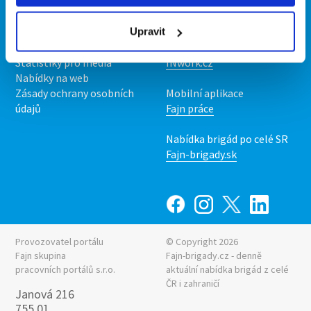
Kontakt
Mobilní aplikace
O nás
Fajn brigády
Podmínky
Upravit
Upravit předvolby cookies
Nabídka práce z celé ČR
Statistiky pro média
INwork.cz
Nabídky na web
Zásady ochrany osobních
Mobilní aplikace
údajů
Fajn práce
Nabídka brigád po celé SR
Fajn-brigady.sk
Provozovatel portálu
© Copyright 2026
Fajn skupina
Fajn-brigady.cz - denně
pracovních portálů s.r.o.
aktuální
nabídka brigád z celé
ČR i zahraničí
Janová 216
755 01