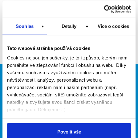
Upozornit na inzerát
Přidat do oblíbených
Souhlas
Detaily
Více o cookies
Zpět
Tato webová stránka používá cookies
Cookies nejsou jen sušenky, je to i způsob, kterým nám
pomáháte ve zlepšování funkcí i obsahu na webu. Díky
vašemu souhlasu s využíváním cookies pro měření
Brigádníci
Firmy
návštěvnosti, analýzy, personalizaci webu a
personalizaci reklam nám i našim partnerům (např.
Články
Vložit inzerát
vyhledávače, sociální sítě) umožníte zobrazovat lepší
Hledané brigády
Ceník
nabídky a zvyšujete svou šanci získat vysněnou
Propagace
práci/brigádu. Děkujeme :-)
O portálu
Naše další projekty
Povolit vše