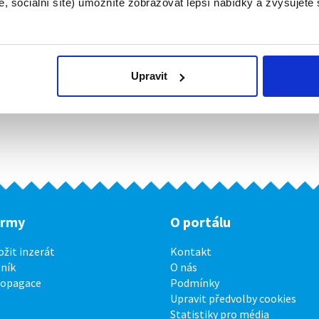
, sociální sítě) umožníte zobrazovat lepší nabídky a zvyšujete
Upravit
irmy
O portálu
ožit inzerát
Kontakt
ník
O nás
ropagace
Podmínky
Upravit předvolby cookies
Statistiky pro média