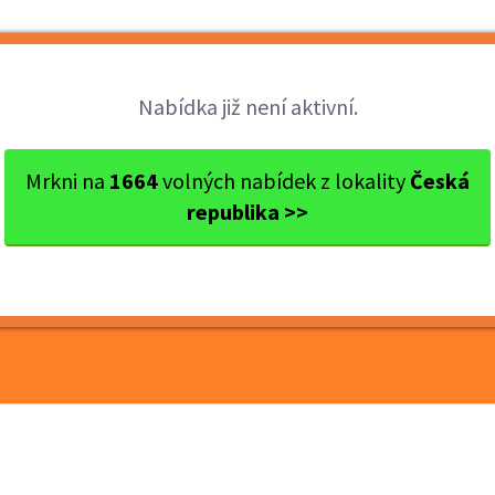
Brigády
Práce
Brigádníci
Firmy
Nabídka již není aktivní.
AR | Máj ...
Mrkni na
1664
volných nabídek z lokality
Česká
republika >>
T BAR | Máj Národní –