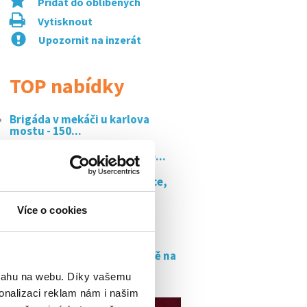
Přidat do oblíbených
Vytisknout
Upozornit na inzerát
TOP nabídky
Brigáda v mekáči u karlova
mostu - 150...
Vyplata po smene! skladové...
Řidič retraku horní počernice,
210 kč...
Více o cookies
Pomocný kuchař/kuchařka
175kč/h čistého
Prodejní poradce/poradkyně na
zkrácený...
bsahu na webu. Díky vašemu
onalizaci reklam nám i našim