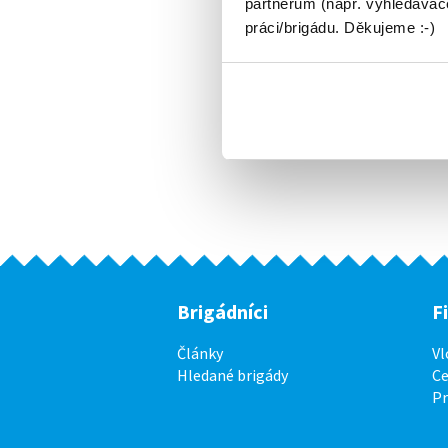
partnerům (např. vyhledávače
práci/brigádu. Děkujeme :-)
Brigádníci
F
Články
Vl
Hledané brigády
Ce
P