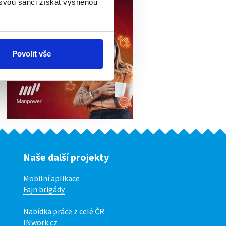
 svou šanci získat vysněnou
Povolit vše
Naše další projekty
Mobilní aplikace
Fajn brigády
Nabídka práce z celé ČR
INwork.cz