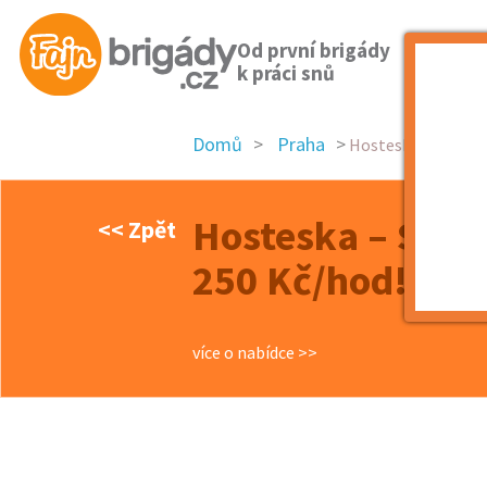
Od první brigády
k práci snů
Domů
Praha
Hosteska – SPORT B
Hosteska – SPOR
<< Zpět
250 Kč/hod!
více o nabídce >>