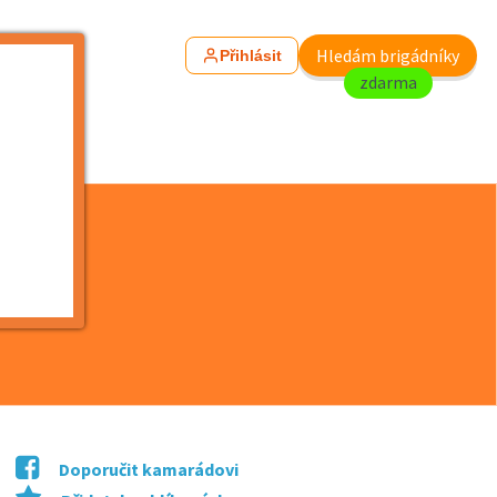
Hledám brigádníky
Přihlásit
zdarma
Doporučit kamarádovi