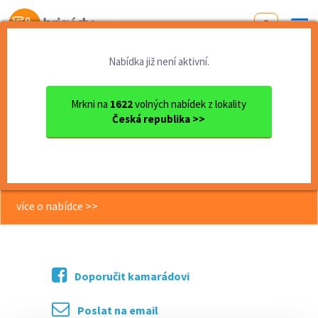
Od první brigády
k práci snů
Nabídka již není aktivní.
Domů
Plzeňský kraj
okres Plzeň
Plzeň
Doučujte s námi až za 350 K...
Mrkni na
1622
volných nabídek z lokality
Česká republika >>
<< Zpět
Doučujte s námi až za 350 Kč / 45
min
více o nabídce >>
Doporučit kamarádovi
Poslat na email