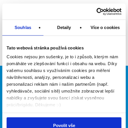
Upozornit na inzerát
Přidat do oblíbených
Souhlas
Detaily
Více o cookies
Zpět
Tato webová stránka používá cookies
Cookies nejsou jen sušenky, je to i způsob, kterým nám
pomáháte ve zlepšování funkcí i obsahu na webu. Díky
vašemu souhlasu s využíváním cookies pro měření
návštěvnosti, analýzy, personalizaci webu a
Brigádníci
Firmy
personalizaci reklam nám i našim partnerům (např.
Články
Vložit inzerát
vyhledávače, sociální sítě) umožníte zobrazovat lepší
Hledané brigády
Ceník
nabídky a zvyšujete svou šanci získat vysněnou
Propagace
práci/brigádu. Děkujeme :-)
O portálu
Naše další projekty
Povolit vše