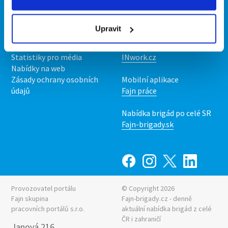
Kontakt
Mobilní aplikace
O nás
Fajn brigády
Upravit
Podmínky
Upravit předvolby cookies
Nabídka práce z celé ČR
Statistiky pro média
INwork.cz
Nabídky na web
Zásady ochrany osobních
Mobilní aplikace
údajů
Fajn práce
Nabídka brigád po celé SR
Fajn-brigady.sk
Provozovatel portálu
© Copyright 2026
Fajn skupina
Fajn-brigady.cz - denně
pracovních portálů s.r.o.
aktuální
nabídka brigád z celé
ČR i zahraničí
Janová 216