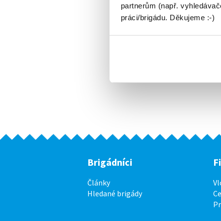
partnerům (např. vyhledávače
práci/brigádu. Děkujeme :-)
Brigádníci
F
Články
Vl
Hledané brigády
Ce
P