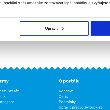
, sociální sítě) umožníte zobrazovat lepší nabídky a zvyšujete
Upravit
irmy
O portálu
ožit inzerát
Kontakt
ník
O nás
ropagace
Podmínky
Upravit předvolby cookies