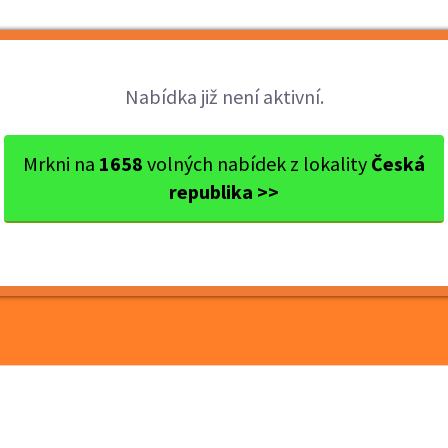
Brigády
Práce
Brigádníci
Firmy
Nabídka již není aktivní.
okres Ostrava
Ostrava
Servírka / číšník - brigáda...
Mrkni na
1658
volných nabídek z lokality
Česká
republika >>
 - brigáda (DPP),
lupráce