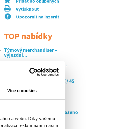
Přidat do oblíbených
Vytisknout
Upozornit na inzerát
TOP nabídky
Týmový merchandiser –
výjezdní...
Pracovník odbavení letadel -
denní i noční
Doučujte s námi až za 350 kč / 45
min
Více o cookies
Prodejce světových značek
kočárků a...
Asistent personalisty, vyhrazeno
pro ozp,...
bsahu na webu. Díky vašemu
onalizaci reklam nám i našim