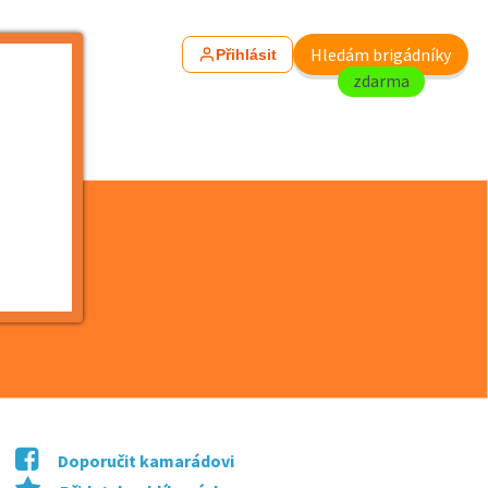
Hledám brigádníky
Přihlásit
zdarma
Doporučit kamarádovi