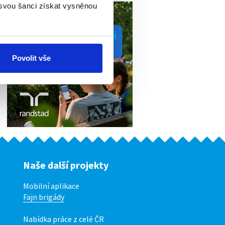
 svou šanci získat vysněnou
Povolit vše
Naše další projekty
Mobilní aplikace
Fajn brigády
Nabídka práce z celé ČR