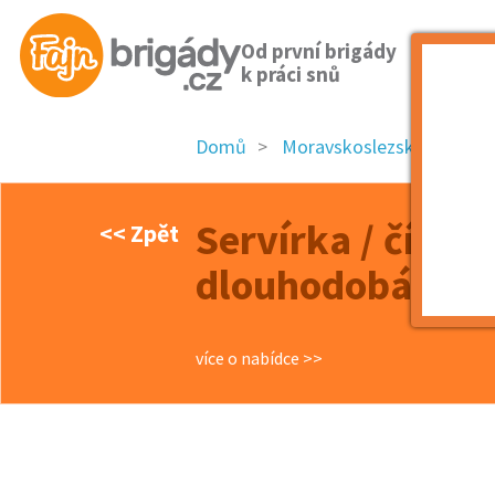
Od první brigády
k práci snů
Domů
Moravskoslezský kraj
Servírka / číšník
<< Zpět
dlouhodobá spo
více o nabídce >>