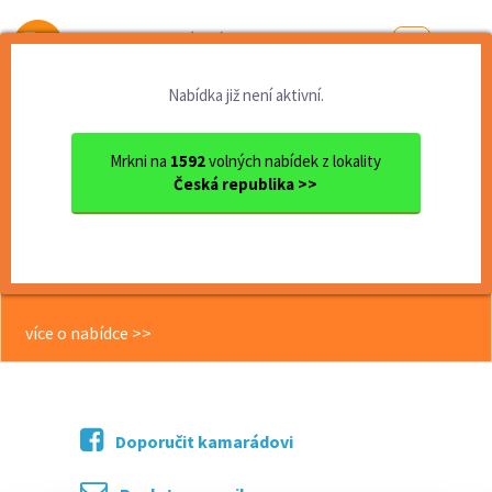
Od první brigády
k práci snů
Nabídka již není aktivní.
Domů
Liberecký kraj
okres Liberec
Jablonné v Podještědí
Pohádková postavička - pohá...
Mrkni na
1592
volných nabídek z lokality
Česká republika >>
<< Zpět
Pohádková postavička - pohádkový
les Jablonné v Podještědí
více o nabídce >>
Doporučit kamarádovi