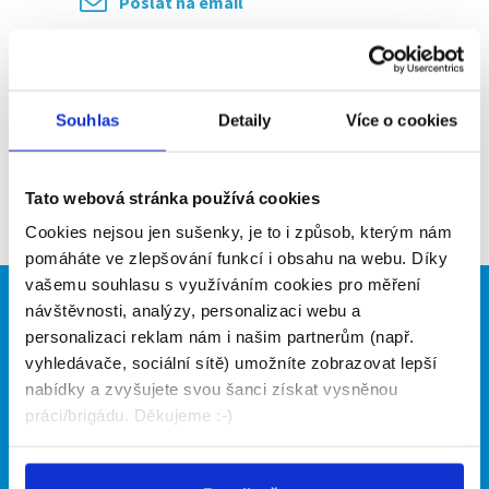
Poslat na email
Upozornit na inzerát
Přidat do oblíbených
Souhlas
Detaily
Více o cookies
Zpět
Tato webová stránka používá cookies
Cookies nejsou jen sušenky, je to i způsob, kterým nám
pomáháte ve zlepšování funkcí i obsahu na webu. Díky
vašemu souhlasu s využíváním cookies pro měření
návštěvnosti, analýzy, personalizaci webu a
Brigádníci
Firmy
personalizaci reklam nám i našim partnerům (např.
Články
Vložit inzerát
vyhledávače, sociální sítě) umožníte zobrazovat lepší
Hledané brigády
Ceník
nabídky a zvyšujete svou šanci získat vysněnou
Propagace
práci/brigádu. Děkujeme :-)
O portálu
Naše další projekty