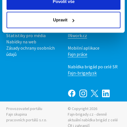
Povolit vše
Kontakt
Mobilní aplikace
O nás
Fajn brigády
Upravit
Podmínky
Upravit předvolby cookies
Nabídka práce z celé ČR
Statistiky pro média
INwork.cz
Nabídky na web
Zásady ochrany osobních
Mobilní aplikace
údajů
Fajn práce
Nabídka brigád po celé SR
Fajn-brigady.sk
Provozovatel portálu
© Copyright 2026
Fajn skupina
Fajn-brigady.cz - denně
pracovních portálů s.r.o.
aktuální
nabídka brigád z celé
ČR i zahraničí