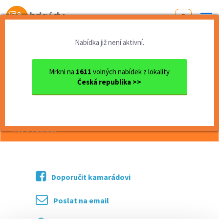
Od první brigády
k práci snů
Nabídka již není aktivní.
Domů
Liberecký kraj
okres Jablonec nad Nisou
Jablonec nad Nisou
Brigáda (Jablonec nad Nisou)
Mrkni na
1611
volných nabídek z lokality
Česká republika >>
<< Zpět
Brigáda (Jablonec nad Nisou)
více o nabídce >>
Doporučit kamarádovi
Poslat na email