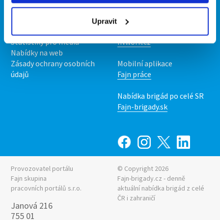
O nás
Fajn brigády
Podmínky
Upravit
Upravit předvolby cookies
Nabídka práce z celé ČR
Statistiky pro média
INwork.cz
Nabídky na web
Zásady ochrany osobních
Mobilní aplikace
údajů
Fajn práce
Nabídka brigád po celé SR
Fajn-brigady.sk
Provozovatel portálu
© Copyright 2026
Fajn skupina
Fajn-brigady.cz - denně
pracovních portálů s.r.o.
aktuální
nabídka brigád z celé
ČR i zahraničí
Janová 216
755 01