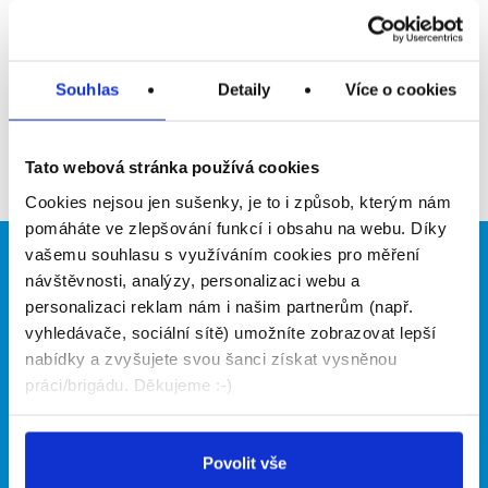
Upozornit na inzerát
Přidat do oblíbených
Souhlas
Detaily
Více o cookies
Zpět
Tato webová stránka používá cookies
Cookies nejsou jen sušenky, je to i způsob, kterým nám
pomáháte ve zlepšování funkcí i obsahu na webu. Díky
vašemu souhlasu s využíváním cookies pro měření
Brigádníci
Firmy
návštěvnosti, analýzy, personalizaci webu a
personalizaci reklam nám i našim partnerům (např.
Články
Vložit inzerát
vyhledávače, sociální sítě) umožníte zobrazovat lepší
Hledané brigády
Ceník
nabídky a zvyšujete svou šanci získat vysněnou
Propagace
práci/brigádu. Děkujeme :-)
O portálu
Naše další projekty
Povolit vše
Kontakt
Mobilní aplikace