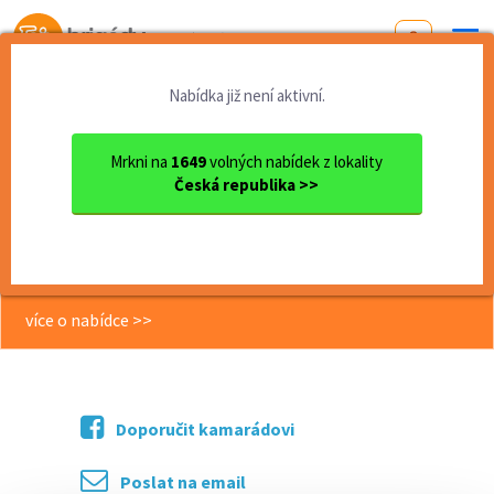
Od první brigády
k práci snů
Nabídka již není aktivní.
Domů
Vysočina
okres Pelhřimov
Humpolec
Obsluha baru a herny – Přid...
Mrkni na
1649
volných nabídek z lokality
Česká republika >>
<< Zpět
Obsluha baru a herny – Přidejte se k
nám!
více o nabídce >>
Doporučit kamarádovi
Poslat na email