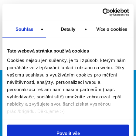
Upozornit na inzerát
Přidat do oblíbených
Souhlas
Detaily
Více o cookies
Zpět
Tato webová stránka používá cookies
Cookies nejsou jen sušenky, je to i způsob, kterým nám
pomáháte ve zlepšování funkcí i obsahu na webu. Díky
vašemu souhlasu s využíváním cookies pro měření
návštěvnosti, analýzy, personalizaci webu a
Brigádníci
Firmy
personalizaci reklam nám i našim partnerům (např.
Články
Vložit inzerát
vyhledávače, sociální sítě) umožníte zobrazovat lepší
Hledané brigády
Ceník
nabídky a zvyšujete svou šanci získat vysněnou
Propagace
práci/brigádu. Děkujeme :-)
O portálu
Naše další projekty
Povolit vše