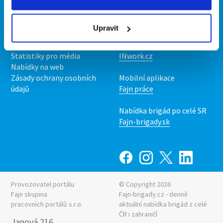
Kontakt
Mobilní aplikace
O nás
Fajn brigády
Upravit
Podmínky
Upravit předvolby cookies
Nabídka práce z celé ČR
Statistiky pro média
INwork.cz
Nabídky na web
Zásady ochrany osobních
Mobilní aplikace
údajů
Fajn práce
Nabídka brigád po celé SR
Fajn-brigady.sk
Provozovatel portálu
© Copyright 2026
Fajn skupina
Fajn-brigady.cz - denně
pracovních portálů s.r.o.
aktuální
nabídka brigád z celé
ČR i zahraničí
Janová 216