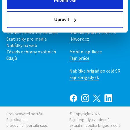
O portálu
Naše další projekty
Povolit vše
Kontakt
Mobilní aplikace
O nás
Fajn brigády
Upravit
Podmínky
Upravit předvolby cookies
Nabídka práce z celé ČR
Statistiky pro média
INwork.cz
Nabídky na web
Zásady ochrany osobních
Mobilní aplikace
údajů
Fajn práce
Nabídka brigád po celé SR
Fajn-brigady.sk
Provozovatel portálu
© Copyright 2026
Fajn skupina
Fajn-brigady.cz - denně
pracovních portálů s.r.o.
aktuální
nabídka brigád z celé