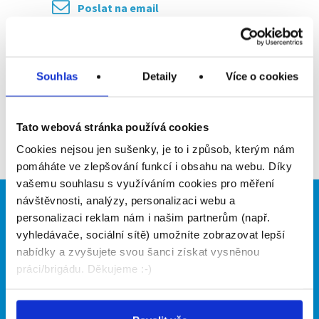
Poslat na email
Upozornit na inzerát
Přidat do oblíbených
Souhlas
Detaily
Více o cookies
Tato webová stránka používá cookies
Zpět
Cookies nejsou jen sušenky, je to i způsob, kterým nám
pomáháte ve zlepšování funkcí i obsahu na webu. Díky
vašemu souhlasu s využíváním cookies pro měření
návštěvnosti, analýzy, personalizaci webu a
Brigádníci
Firmy
personalizaci reklam nám i našim partnerům (např.
vyhledávače, sociální sítě) umožníte zobrazovat lepší
Články
Vložit inzerát
nabídky a zvyšujete svou šanci získat vysněnou
Hledané brigády
Ceník
práci/brigádu. Děkujeme :-)
Propagace