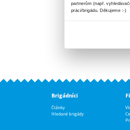
partnerům (např. vyhledávače
práci/brigádu. Děkujeme :-)
Brigádníci
F
Články
Vl
Hledané brigády
Ce
P