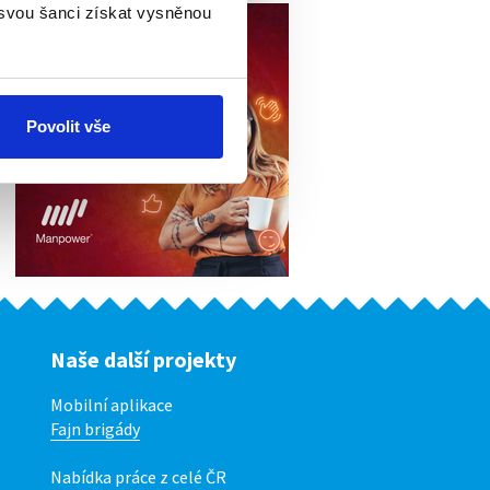
 svou šanci získat vysněnou
Povolit vše
Naše další projekty
Mobilní aplikace
Fajn brigády
Nabídka práce z celé ČR