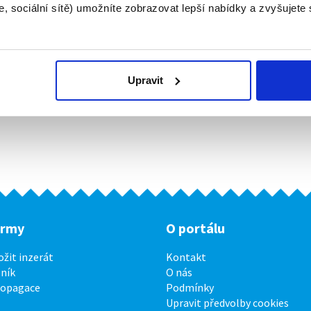
, sociální sítě) umožníte zobrazovat lepší nabídky a zvyšujete
Upravit
irmy
O portálu
ožit inzerát
Kontakt
ník
O nás
ropagace
Podmínky
Upravit předvolby cookies