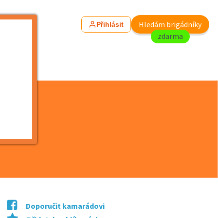
Hledám brigádníky
Přihlásit
zdarma
Doporučit kamarádovi