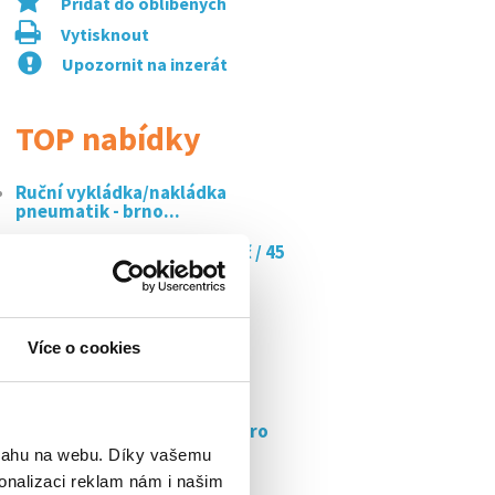
Přidat do oblíbených
Vytisknout
Upozornit na inzerát
TOP nabídky
Ruční vykládka/nakládka
pneumatik - brno...
Doučujte s námi až za 350 kč / 45
min
Obsluha lisu v mcdonald's
rohlenka
Více o cookies
Brigáda – kontrola kvality /
ranní...
Obchodní zástupce junior pro
nemovitostní...
bsahu na webu. Díky vašemu
onalizaci reklam nám i našim