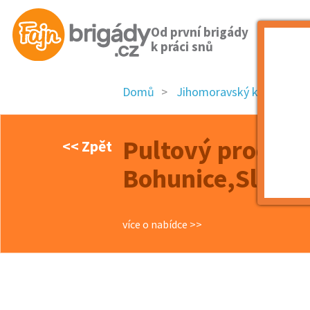
Od první brigády
k práci snů
Domů
Jihomoravský kraj
ok
Pultový prodej, 
<< Zpět
Bohunice,Slatina
více o nabídce >>