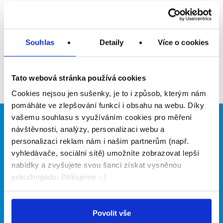
Upozornit na inzerát
Přidat do oblíbených
Souhlas
Detaily
Více o cookies
Zpět
Tato webová stránka používá cookies
Cookies nejsou jen sušenky, je to i způsob, kterým nám
pomáháte ve zlepšování funkcí i obsahu na webu. Díky
vašemu souhlasu s využíváním cookies pro měření
Brigádníci
Firmy
návštěvnosti, analýzy, personalizaci webu a
personalizaci reklam nám i našim partnerům (např.
Články
Vložit inzerát
vyhledávače, sociální sítě) umožníte zobrazovat lepší
Hledané brigády
Ceník
nabídky a zvyšujete svou šanci získat vysněnou
Propagace
práci/brigádu. Děkujeme :-)
O portálu
Naše další projekty
Povolit vše