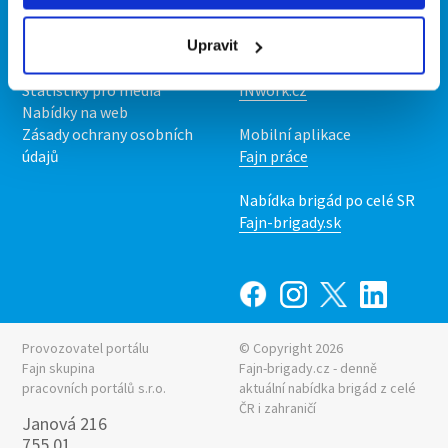
Kontakt
Mobilní aplikace
O nás
Fajn brigády
Podmínky
Upravit
Upravit předvolby cookies
Nabídka práce z celé ČR
Statistiky pro média
INwork.cz
Nabídky na web
Zásady ochrany osobních
Mobilní aplikace
údajů
Fajn práce
Nabídka brigád po celé SR
Fajn-brigady.sk
Provozovatel portálu
© Copyright 2026
Fajn skupina
Fajn-brigady.cz - denně
pracovních portálů s.r.o.
aktuální
nabídka brigád z celé
ČR i zahraničí
Janová 216
755 01