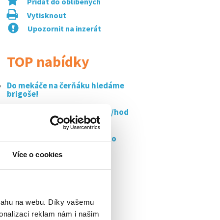
Přidat do oblíbených
Vytisknout
Upozornit na inzerát
TOP nabídky
Do mekáče na čerňáku hledáme
brigoše!
Brigáda recepce - 200-250kč/hod
(čj, aj,...
Obsluha moderního školního
refresh bistra,...
Více o cookies
Úklid kanceláří praha 10 -
bohdalec
Asistent/ka pro pražskou
pracovní agenturu
bsahu na webu. Díky vašemu
onalizaci reklam nám i našim