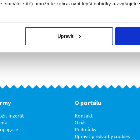
, sociální sítě) umožníte zobrazovat lepší nabídky a zvyšujete
Upravit
irmy
O portálu
ožit inzerát
Kontakt
ník
O nás
ropagace
Podmínky
Upravit předvolby cookies