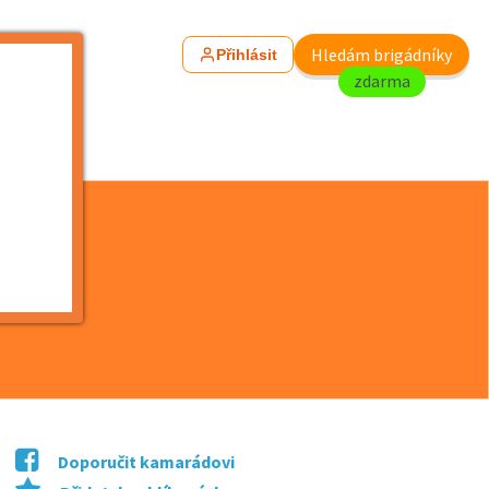
Hledám brigádníky
Přihlásit
zdarma
Doporučit kamarádovi