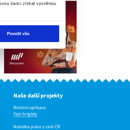
 svou šanci získat vysněnou
Povolit vše
Naše další projekty
Mobilní aplikace
Fajn brigády
Nabídka práce z celé ČR