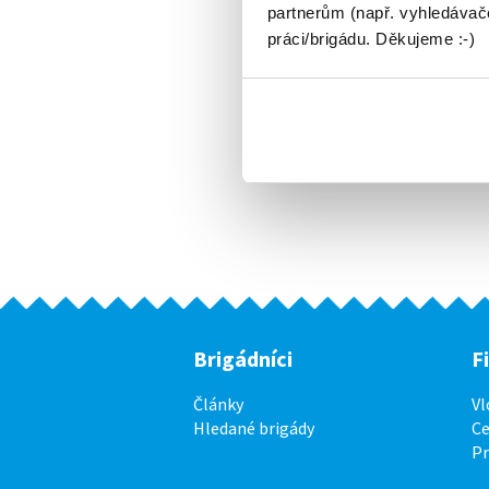
partnerům (např. vyhledávače
práci/brigádu. Děkujeme :-)
Brigádníci
F
Články
Vl
Hledané brigády
Ce
P