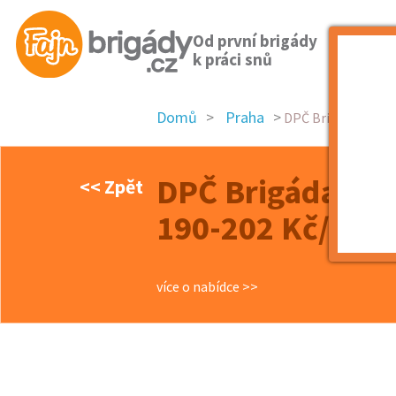
Od první brigády
k práci snů
Domů
Praha
DPČ Brigáda v obch
DPČ Brigáda v 
<< Zpět
190-202 Kč/hod.
více o nabídce >>