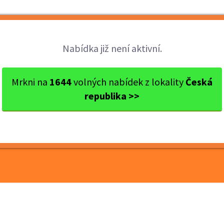
Brigády
Práce
Brigádníci
Firmy
Nabídka již není aktivní.
odě Praha...
Mrkni na
1644
volných nabídek z lokality
Česká
republika >>
obchodě Praha Palmovka
 + stravné 60 Kč