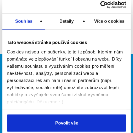
Přidat do oblíbených
Souhlas
Detaily
Více o cookies
Zpět
Tato webová stránka používá cookies
Cookies nejsou jen sušenky, je to i způsob, kterým nám
pomáháte ve zlepšování funkcí i obsahu na webu. Díky
vašemu souhlasu s využíváním cookies pro měření
Brigádníci
Firmy
návštěvnosti, analýzy, personalizaci webu a
Články
Vložit inzerát
personalizaci reklam nám i našim partnerům (např.
Hledané brigády
Ceník
vyhledávače, sociální sítě) umožníte zobrazovat lepší
Propagace
nabídky a zvyšujete svou šanci získat vysněnou
práci/brigádu. Děkujeme :-)
O portálu
Naše další projekty
Povolit vše
Kontakt
Mobilní aplikace
O nás
Fajn brigády