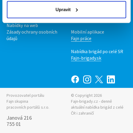
Podmínky
Upravit
Upravit předvolby cookies
Nabídka práce z celé ČR
Statistiky pro média
INwork.cz
Nabídky na web
Zásady ochrany osobních
Mobilní aplikace
údajů
Fajn práce
Nabídka brigád po celé SR
Fajn-brigady.sk
Provozovatel portálu
© Copyright 2026
Fajn skupina
Fajn-brigady.cz - denně
pracovních portálů s.r.o.
aktuální
nabídka brigád z celé
ČR i zahraničí
Janová 216
755 01