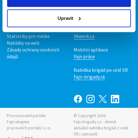
Kontakt
Mobilní aplikace
O nás
Fajn brigády
Upravit
Podmínky
Upravit předvolby cookies
Nabídka práce z celé ČR
Statistiky pro média
INwork.cz
Nabídky na web
Zásady ochrany osobních
Mobilní aplikace
údajů
Fajn práce
Nabídka brigád po celé SR
Fajn-brigady.sk
Provozovatel portálu
© Copyright 2026
Fajn skupina
Fajn-brigady.cz - denně
pracovních portálů s.r.o.
aktuální
nabídka brigád z celé
ČR i zahraničí