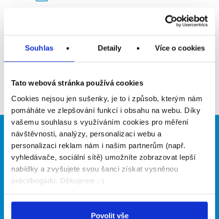
Upozornit na inzerát
Přidat do oblíbených
Souhlas
Detaily
Více o cookies
Zpět
Tato webová stránka používá cookies
Cookies nejsou jen sušenky, je to i způsob, kterým nám
pomáháte ve zlepšování funkcí i obsahu na webu. Díky
vašemu souhlasu s využíváním cookies pro měření
návštěvnosti, analýzy, personalizaci webu a
Brigádníci
Firmy
personalizaci reklam nám i našim partnerům (např.
vyhledávače, sociální sítě) umožníte zobrazovat lepší
Články
Vložit inzerát
Hledané brigády
Ceník
nabídky a zvyšujete svou šanci získat vysněnou
Propagace
práci/brigádu. Děkujeme :-)
O portálu
Naše další projekty
Povolit vše