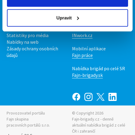
Kontakt
Mobilní aplikace
O nás
Fajn brigády
Upravit
Podmínky
Upravit předvolby cookies
Nabídka práce z celé ČR
Statistiky pro média
INwork.cz
Nabídky na web
Zásady ochrany osobních
Mobilní aplikace
údajů
Fajn práce
Nabídka brigád po celé SR
Fajn-brigady.sk
Provozovatel portálu
© Copyright 2026
Fajn skupina
Fajn-brigady.cz - denně
pracovních portálů s.r.o.
aktuální
nabídka brigád z celé
ČR i zahraničí