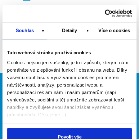
Upozornit na inzerát
Přidat do oblíbených
Souhlas
Detaily
Více o cookies
Zpět
Tato webová stránka používá cookies
Cookies nejsou jen sušenky, je to i způsob, kterým nám
pomáháte ve zlepšování funkcí i obsahu na webu. Díky
vašemu souhlasu s využíváním cookies pro měření
návštěvnosti, analýzy, personalizaci webu a
Brigádníci
Firmy
personalizaci reklam nám i našim partnerům (např.
vyhledávače, sociální sítě) umožníte zobrazovat lepší
Články
Vložit inzerát
Hledané brigády
Ceník
nabídky a zvyšujete svou šanci získat vysněnou
Propagace
práci/brigádu. Děkujeme :-)
O portálu
Naše další projekty
Povolit vše