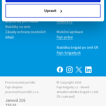
Kontakt
Mobilní aplikace
O nás
Fajn brigády
Podmínky
Upravit
Upravit předvolby cookies
Nabídka práce z celé ČR
Statistiky pro média
INwork.cz
Nabídky na web
Zásady ochrany osobních
Mobilní aplikace
údajů
Fajn práce
Nabídka brigád po celé SR
Fajn-brigady.sk
Provozovatel portálu
© Copyright 2026
Fajn skupina
Fajn-brigady.cz - denně
pracovních portálů s.r.o.
aktuální
nabídka brigád z celé
ČR i zahraničí
Janová 216
755 01