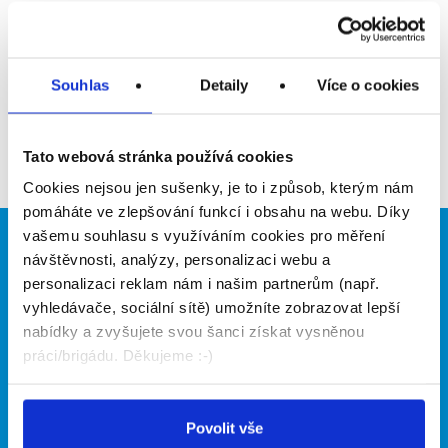
Upozornit na inzerát
Přidat do oblíbených
Souhlas
Detaily
Více o cookies
Zpět
Tato webová stránka používá cookies
Cookies nejsou jen sušenky, je to i způsob, kterým nám
pomáháte ve zlepšování funkcí i obsahu na webu. Díky
vašemu souhlasu s využíváním cookies pro měření
Brigádníci
Firmy
návštěvnosti, analýzy, personalizaci webu a
personalizaci reklam nám i našim partnerům (např.
Články
Vložit inzerát
vyhledávače, sociální sítě) umožníte zobrazovat lepší
Hledané brigády
Ceník
nabídky a zvyšujete svou šanci získat vysněnou
Propagace
práci/brigádu. Děkujeme :-)
O portálu
Naše další projekty
Povolit vše