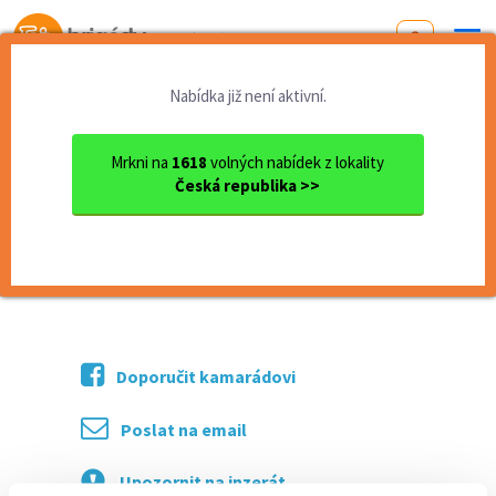
Od první brigády
k práci snů
Nabídka již není aktivní.
Domů
Praha
KURÝR až 180Kč/h
Mrkni na
1618
volných nabídek z lokality
<< Zpět
Česká republika >>
KURÝR až 180Kč/h
více o nabídce >>
Doporučit kamarádovi
Poslat na email
Upozornit na inzerát