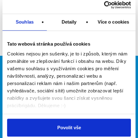
Přidat do oblíbených
Souhlas
Detaily
Více o cookies
Zpět
Tato webová stránka používá cookies
Cookies nejsou jen sušenky, je to i způsob, kterým nám
pomáháte ve zlepšování funkcí i obsahu na webu. Díky
vašemu souhlasu s využíváním cookies pro měření
Brigádníci
Firmy
návštěvnosti, analýzy, personalizaci webu a
Články
Vložit inzerát
personalizaci reklam nám i našim partnerům (např.
Hledané brigády
Ceník
vyhledávače, sociální sítě) umožníte zobrazovat lepší
Propagace
nabídky a zvyšujete svou šanci získat vysněnou
práci/brigádu. Děkujeme :-)
O portálu
Naše další projekty
Povolit vše
Kontakt
Mobilní aplikace
O nás
Fajn brigády