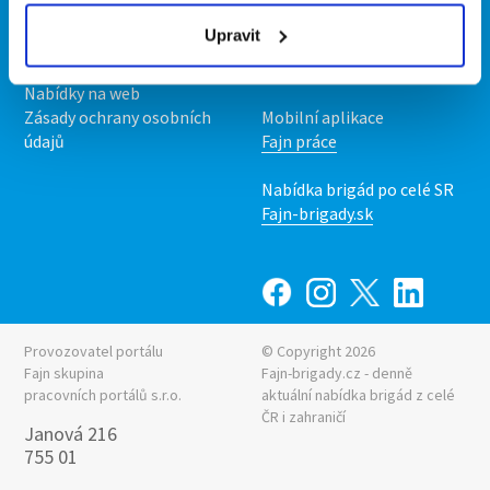
Podmínky
Upravit
Upravit předvolby cookies
Nabídka práce z celé ČR
Statistiky pro média
INwork.cz
Nabídky na web
Zásady ochrany osobních
Mobilní aplikace
údajů
Fajn práce
Nabídka brigád po celé SR
Fajn-brigady.sk
Provozovatel portálu
© Copyright 2026
Fajn skupina
Fajn-brigady.cz - denně
pracovních portálů s.r.o.
aktuální
nabídka brigád z celé
ČR i zahraničí
Janová 216
755 01