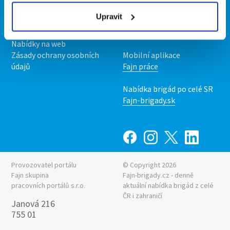
Podmínky
Upravit
Upravit předvolby cookies
Nabídka práce z celé ČR
Statistiky pro média
INwork.cz
Nabídky na web
Zásady ochrany osobních
Mobilní aplikace
údajů
Fajn práce
Nabídka brigád po celé SR
Fajn-brigady.sk
Provozovatel portálu
© Copyright 2026
Fajn skupina
Fajn-brigady.cz - denně
pracovních portálů s.r.o.
aktuální
nabídka brigád z celé
ČR i zahraničí
Janová 216
755 01