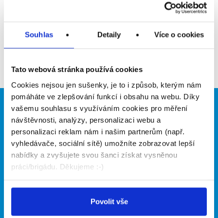
Přidat do oblíbených
Souhlas
Detaily
Více o cookies
Zpět
Tato webová stránka používá cookies
Cookies nejsou jen sušenky, je to i způsob, kterým nám
pomáháte ve zlepšování funkcí i obsahu na webu. Díky
vašemu souhlasu s využíváním cookies pro měření
Brigádníci
Firmy
návštěvnosti, analýzy, personalizaci webu a
Články
Vložit inzerát
personalizaci reklam nám i našim partnerům (např.
Hledané brigády
Ceník
vyhledávače, sociální sítě) umožníte zobrazovat lepší
Propagace
nabídky a zvyšujete svou šanci získat vysněnou
práci/brigádu. Děkujeme :-)
O portálu
Naše další projekty
Povolit vše
Kontakt
Mobilní aplikace
O nás
Fajn brigády