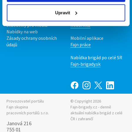
O nás
Fajn brigády
Podmínky
Upravit
Upravit předvolby cookies
Nabídka práce z celé ČR
Statistiky pro média
INwork.cz
Nabídky na web
Zásady ochrany osobních
Mobilní aplikace
údajů
Fajn práce
Nabídka brigád po celé SR
Fajn-brigady.sk
Provozovatel portálu
© Copyright 2026
Fajn skupina
Fajn-brigady.cz - denně
pracovních portálů s.r.o.
aktuální
nabídka brigád z celé
ČR i zahraničí
Janová 216
755 01