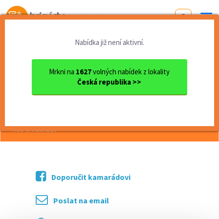
Od první brigády
k práci snů
Nabídka již není aktivní.
Domů
Olomoucký kraj
okres Olomouc
Olomouc
Test - prosím nereagujte
Mrkni na
1627
volných nabídek z lokality
Česká republika >>
<< Zpět
Test - prosím nereagujte
více o nabídce >>
Doporučit kamarádovi
Poslat na email