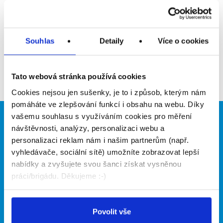
Upozornit na inzerát
Přidat do oblíbených
Souhlas
Detaily
Více o cookies
Zpět
Tato webová stránka používá cookies
Cookies nejsou jen sušenky, je to i způsob, kterým nám
pomáháte ve zlepšování funkcí i obsahu na webu. Díky
vašemu souhlasu s využíváním cookies pro měření
Brigádníci
Firmy
návštěvnosti, analýzy, personalizaci webu a
personalizaci reklam nám i našim partnerům (např.
Články
Vložit inzerát
vyhledávače, sociální sítě) umožníte zobrazovat lepší
Hledané brigády
Ceník
nabídky a zvyšujete svou šanci získat vysněnou
Propagace
práci/brigádu. Děkujeme :-)
O portálu
Naše další projekty
Povolit vše
Kontakt
Mobilní aplikace