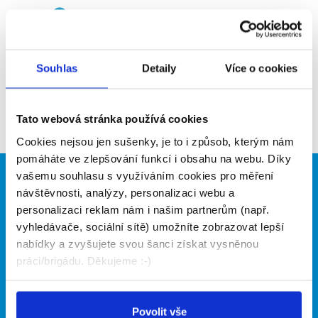
Upozornit na inzerát
Přidat do oblíbených
Souhlas
Detaily
Více o cookies
Zpět
Tato webová stránka používá cookies
Cookies nejsou jen sušenky, je to i způsob, kterým nám
pomáháte ve zlepšování funkcí i obsahu na webu. Díky
vašemu souhlasu s využíváním cookies pro měření
Brigádníci
Firmy
návštěvnosti, analýzy, personalizaci webu a
personalizaci reklam nám i našim partnerům (např.
Články
Vložit inzerát
vyhledávače, sociální sítě) umožníte zobrazovat lepší
Hledané brigády
Ceník
nabídky a zvyšujete svou šanci získat vysněnou
Propagace
práci/brigádu. Děkujeme :-)
O portálu
Naše další projekty
Povolit vše