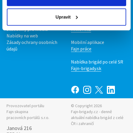
Kontakt
Mobilní aplikace
O nás
Fajn brigády
Podmínky
Upravit
Upravit předvolby cookies
Nabídka práce z celé ČR
Statistiky pro média
INwork.cz
Nabídky na web
Zásady ochrany osobních
Mobilní aplikace
údajů
Fajn práce
Nabídka brigád po celé SR
Fajn-brigady.sk
Provozovatel portálu
© Copyright 2026
Fajn skupina
Fajn-brigady.cz - denně
pracovních portálů s.r.o.
aktuální
nabídka brigád z celé
ČR i zahraničí
Janová 216