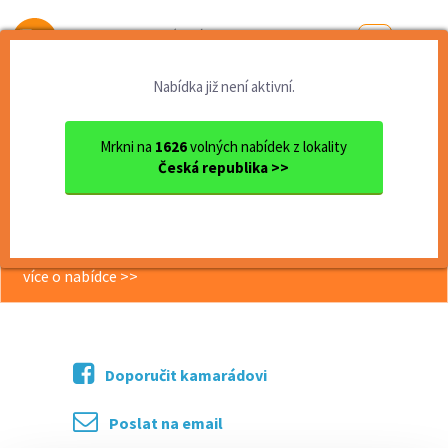
Od první brigády
k práci snů
Nabídka již není aktivní.
Domů
Moravskoslezský kraj
okres Nový Jičín
Nový Jičín
sběr žampionů - Bílovec
Mrkni na
1626
volných nabídek z lokality
Česká republika >>
<< Zpět
sběr žampionů - Bílovec
více o nabídce >>
Doporučit kamarádovi
Poslat na email