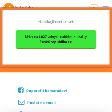
Od první brigády
k práci snů
Nabídka již není aktivní.
Domů
Středočeský kraj
okres Praha - západ
Libčice nad Vltavou
Strážný 170,- Kč/hod
Mrkni na
1627
volných nabídek z lokality
Česká republika >>
<< Zpět
Strážný 170,- Kč/hod
více o nabídce >>
Doporučit kamarádovi
Poslat na email