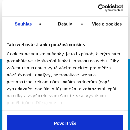
Upozornit na inzerát
Přidat do oblíbených
Souhlas
Detaily
Více o cookies
Zpět
Tato webová stránka používá cookies
Cookies nejsou jen sušenky, je to i způsob, kterým nám
pomáháte ve zlepšování funkcí i obsahu na webu. Díky
vašemu souhlasu s využíváním cookies pro měření
Brigádníci
Firmy
návštěvnosti, analýzy, personalizaci webu a
personalizaci reklam nám i našim partnerům (např.
Články
Vložit inzerát
vyhledávače, sociální sítě) umožníte zobrazovat lepší
Hledané brigády
Ceník
nabídky a zvyšujete svou šanci získat vysněnou
Propagace
práci/brigádu. Děkujeme :-)
O portálu
Naše další projekty
Povolit vše
Kontakt
Mobilní aplikace