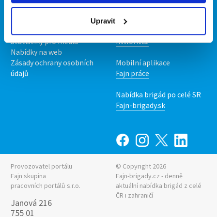
O nás
Fajn brigády
Podmínky
Upravit
Upravit předvolby cookies
Nabídka práce z celé ČR
Statistiky pro média
INwork.cz
Nabídky na web
Zásady ochrany osobních
Mobilní aplikace
údajů
Fajn práce
Nabídka brigád po celé SR
Fajn-brigady.sk
Provozovatel portálu
© Copyright 2026
Fajn skupina
Fajn-brigady.cz - denně
pracovních portálů s.r.o.
aktuální
nabídka brigád z celé
ČR i zahraničí
Janová 216
755 01