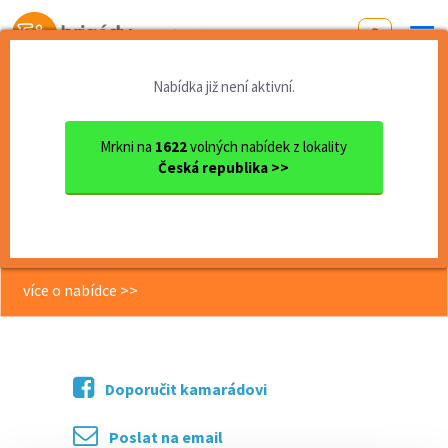
Od první brigády
k práci snů
Nabídka již není aktivní.
Domů
Jihomoravský kraj
okres Brno - venkov
Kuřim
Brigáda v moderní výrobě | ...
Mrkni na
1622
volných nabídek z lokality
Česká republika >>
<< Zpět
Brigáda v moderní výrobě | až 185
Kč/h | pouze denní směny !
více o nabídce >>
Doporučit kamarádovi
Poslat na email