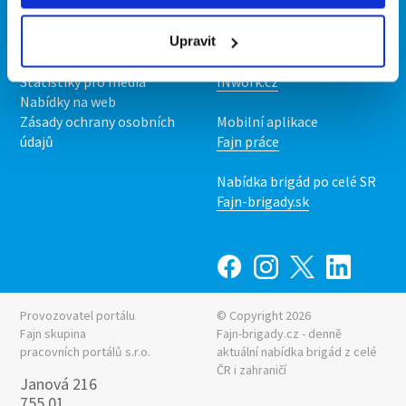
Kontakt
Mobilní aplikace
O nás
Fajn brigády
Podmínky
Upravit
Upravit předvolby cookies
Nabídka práce z celé ČR
Statistiky pro média
INwork.cz
Nabídky na web
Zásady ochrany osobních
Mobilní aplikace
údajů
Fajn práce
Nabídka brigád po celé SR
Fajn-brigady.sk
Provozovatel portálu
© Copyright 2026
Fajn skupina
Fajn-brigady.cz - denně
pracovních portálů s.r.o.
aktuální
nabídka brigád z celé
ČR i zahraničí
Janová 216
755 01