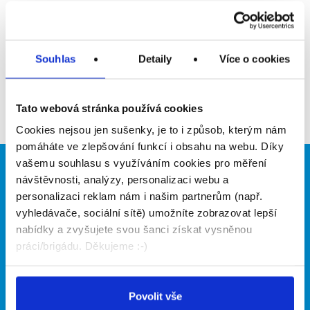
Upozornit na inzerát
Přidat do oblíbených
Souhlas
Detaily
Více o cookies
Zpět
Tato webová stránka používá cookies
Cookies nejsou jen sušenky, je to i způsob, kterým nám
pomáháte ve zlepšování funkcí i obsahu na webu. Díky
vašemu souhlasu s využíváním cookies pro měření
Brigádníci
Firmy
návštěvnosti, analýzy, personalizaci webu a
personalizaci reklam nám i našim partnerům (např.
Články
Vložit inzerát
vyhledávače, sociální sítě) umožníte zobrazovat lepší
Hledané brigády
Ceník
nabídky a zvyšujete svou šanci získat vysněnou
Propagace
práci/brigádu. Děkujeme :-)
O portálu
Naše další projekty
Povolit vše