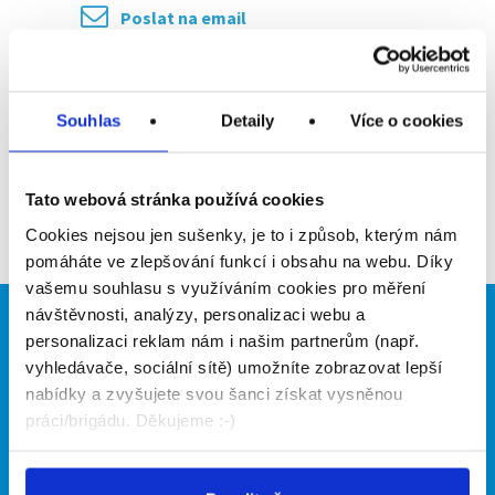
Poslat na email
Upozornit na inzerát
Souhlas
Detaily
Více o cookies
Přidat do oblíbených
Tato webová stránka používá cookies
Zpět
Cookies nejsou jen sušenky, je to i způsob, kterým nám
pomáháte ve zlepšování funkcí i obsahu na webu. Díky
vašemu souhlasu s využíváním cookies pro měření
návštěvnosti, analýzy, personalizaci webu a
Brigádníci
Firmy
personalizaci reklam nám i našim partnerům (např.
vyhledávače, sociální sítě) umožníte zobrazovat lepší
Články
Vložit inzerát
nabídky a zvyšujete svou šanci získat vysněnou
Hledané brigády
Ceník
práci/brigádu. Děkujeme :-)
Propagace