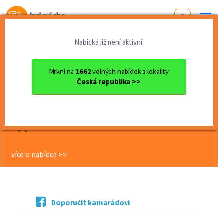
Od první brigády
k práci snů
Nabídka již není aktivní.
Domů
Středočeský kraj
okres Kladno
Kladno
Skladník řidič VZV 190 Kč/h...
Mrkni na
1662
volných nabídek z lokality
Česká republika >>
<< Zpět
Skladník řidič VZV 190 Kč/h čistého,
možnost ubytování týdenní
vyplácení
více o nabídce >>
Doporučit kamarádovi