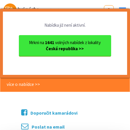
Od první brigády
k práci snů
Nabídka již není aktivní.
Domů
Karlovarský kraj
okres Karlovy Vary
Karlovy Vary
Hlavní kuchař/ka do rekreač...
Mrkni na
1641
volných nabídek z lokality
Česká republika >>
<< Zpět
Hlavní kuchař/ka do rekreačního
střediska
více o nabídce >>
Doporučit kamarádovi
Poslat na email