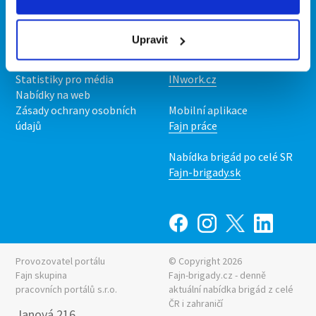
Kontakt
Mobilní aplikace
O nás
Fajn brigády
Upravit
Podmínky
Upravit předvolby cookies
Nabídka práce z celé ČR
Statistiky pro média
INwork.cz
Nabídky na web
Zásady ochrany osobních
Mobilní aplikace
údajů
Fajn práce
Nabídka brigád po celé SR
Fajn-brigady.sk
Provozovatel portálu
© Copyright 2026
Fajn skupina
Fajn-brigady.cz - denně
pracovních portálů s.r.o.
aktuální
nabídka brigád z celé
ČR i zahraničí
Janová 216