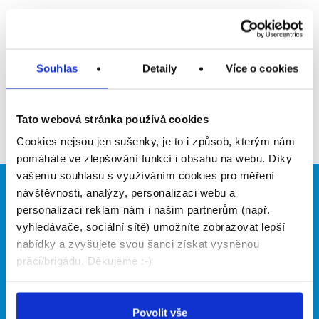
Upozornit na inzerát
Přidat do oblíbených
Souhlas
Detaily
Více o cookies
Zpět
Tato webová stránka používá cookies
Cookies nejsou jen sušenky, je to i způsob, kterým nám
pomáháte ve zlepšování funkcí i obsahu na webu. Díky
vašemu souhlasu s využíváním cookies pro měření
návštěvnosti, analýzy, personalizaci webu a
Brigádníci
Firmy
personalizaci reklam nám i našim partnerům (např.
Články
Vložit inzerát
vyhledávače, sociální sítě) umožníte zobrazovat lepší
Hledané brigády
Ceník
nabídky a zvyšujete svou šanci získat vysněnou
Propagace
práci/brigádu. Děkujeme :-)
O portálu
Naše další projekty
Povolit vše