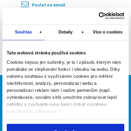
Poslat na email
Upozornit na inzerát
Souhlas
Detaily
Více o cookies
Přidat do oblíbených
Tato webová stránka používá cookies
Zpět
Cookies nejsou jen sušenky, je to i způsob, kterým nám
pomáháte ve zlepšování funkcí i obsahu na webu. Díky
vašemu souhlasu s využíváním cookies pro měření
návštěvnosti, analýzy, personalizaci webu a
Brigádníci
Firmy
personalizaci reklam nám i našim partnerům (např.
vyhledávače, sociální sítě) umožníte zobrazovat lepší
Články
Vložit inzerát
nabídky a zvyšujete svou šanci získat vysněnou
Hledané brigády
Ceník
práci/brigádu. Děkujeme :-)
Propagace