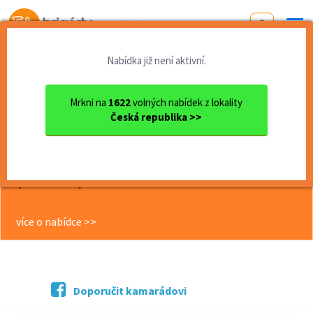
Od první brigády
k práci snů
Nabídka již není aktivní.
Domů
Vysočina
okres Pelhřimov
Humpolec
Dlouhodobá brigáda – ranní ...
Mrkni na
1622
volných nabídek z lokality
Česká republika >>
<< Zpět
Dlouhodobá brigáda – ranní směny
(5:00–9:00) | 200 Kč/hod + příplatky
(A12931)
více o nabídce >>
Doporučit kamarádovi