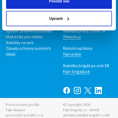
Povolit vše
O portálu
Naše další projekty
Kontakt
Mobilní aplikace
Upravit
O nás
Fajn brigády
Podmínky
Upravit předvolby cookies
Nabídka práce z celé ČR
Statistiky pro média
INwork.cz
Nabídky na web
Zásady ochrany osobních
Mobilní aplikace
údajů
Fajn práce
Nabídka brigád po celé SR
Fajn-brigady.sk
Provozovatel portálu
© Copyright 2026
Fajn skupina
Fajn-brigady.cz - denně
pracovních portálů s.r.o.
aktuální
nabídka brigád z celé