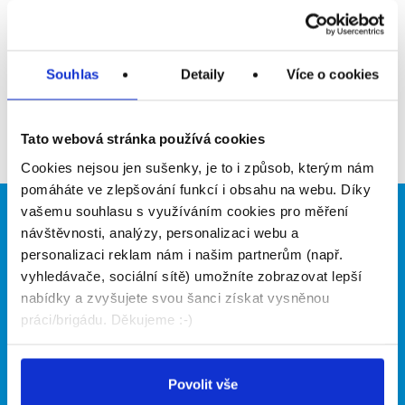
Upozornit na inzerát
Přidat do oblíbených
Souhlas
Detaily
Více o cookies
Zpět
Tato webová stránka používá cookies
Cookies nejsou jen sušenky, je to i způsob, kterým nám
pomáháte ve zlepšování funkcí i obsahu na webu. Díky
vašemu souhlasu s využíváním cookies pro měření
Brigádníci
Firmy
návštěvnosti, analýzy, personalizaci webu a
personalizaci reklam nám i našim partnerům (např.
Články
Vložit inzerát
vyhledávače, sociální sítě) umožníte zobrazovat lepší
Hledané brigády
Ceník
nabídky a zvyšujete svou šanci získat vysněnou
Propagace
práci/brigádu. Děkujeme :-)
O portálu
Naše další projekty
Povolit vše
Kontakt
Mobilní aplikace