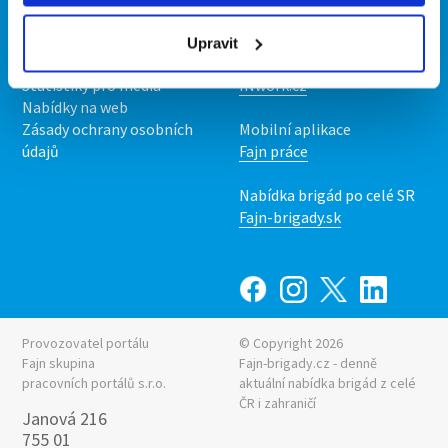
O nás
Fajn brigády
Podmínky
Upravit
Upravit předvolby cookies
Nabídka práce z celé ČR
Statistiky pro média
INwork.cz
Nabídky na web
Zásady ochrany osobních
Mobilní aplikace
údajů
Fajn práce
Nabídka brigád po celé SR
Fajn-brigady.sk
Provozovatel portálu
© Copyright 2026
Fajn skupina
Fajn-brigady.cz - denně
pracovních portálů s.r.o.
aktuální
nabídka brigád z celé
ČR i zahraničí
Janová 216
755 01