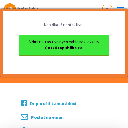
Od první brigády
k práci snů
Nabídka již není aktivní.
Domů
Karlovarský kraj
okres Cheb
Cheb
OSTRAHA
Mrkni na
1653
volných nabídek z lokality
Česká republika >>
<< Zpět
OSTRAHA
více o nabídce >>
Doporučit kamarádovi
Poslat na email