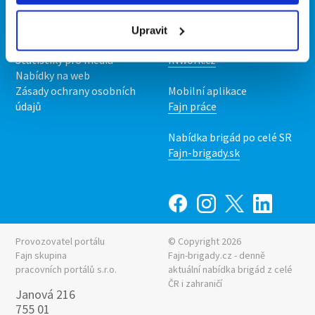
O nás
Fajn brigády
Podmínky
Upravit
Upravit předvolby cookies
Nabídka práce z celé ČR
Statistiky pro média
INwork.cz
Nabídky na web
Zásady ochrany osobních
Mobilní aplikace
údajů
Fajn práce
Nabídka brigád po celé SR
Fajn-brigady.sk
Provozovatel portálu
© Copyright 2026
Fajn skupina
Fajn-brigady.cz - denně
pracovních portálů s.r.o.
aktuální
nabídka brigád z celé
ČR i zahraničí
Janová 216
755 01