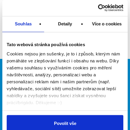
Upozornit na inzerát
Přidat do oblíbených
Souhlas
Detaily
Více o cookies
Zpět
Tato webová stránka používá cookies
Cookies nejsou jen sušenky, je to i způsob, kterým nám
pomáháte ve zlepšování funkcí i obsahu na webu. Díky
vašemu souhlasu s využíváním cookies pro měření
Brigádníci
Firmy
návštěvnosti, analýzy, personalizaci webu a
personalizaci reklam nám i našim partnerům (např.
Články
Vložit inzerát
vyhledávače, sociální sítě) umožníte zobrazovat lepší
Hledané brigády
Ceník
nabídky a zvyšujete svou šanci získat vysněnou
Propagace
práci/brigádu. Děkujeme :-)
O portálu
Naše další projekty
Povolit vše
Kontakt
Mobilní aplikace