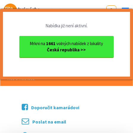
Od první brigády
k práci snů
Nabídka již není aktivní.
Domů
Jihočeský kraj
okres České Budějovice
České Budějovice
Pomocná síla v kuchyni 1/2 ...
Mrkni na
1661
volných nabídek z lokality
Česká republika >>
<< Zpět
Pomocná síla v kuchyni 1/2 úvazek
více o nabídce >>
Doporučit kamarádovi
Poslat na email