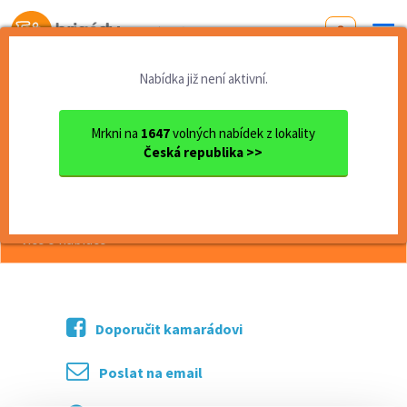
Od první brigády
k práci snů
Nabídka již není aktivní.
Domů
Jihočeský kraj
okres České Budějovice
České Budějovice
Pracovník/ Pracovnice úklidu
Mrkni na
1647
volných nabídek z lokality
Česká republika >>
<< Zpět
Pracovník/ Pracovnice úklidu
více o nabídce >>
Doporučit kamarádovi
Poslat na email