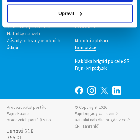
O nás
Fajn brigády
Podmínky
Upravit
Upravit předvolby cookies
Nabídka práce z celé ČR
Statistiky pro média
INwork.cz
Nabídky na web
Zásady ochrany osobních
Mobilní aplikace
údajů
Fajn práce
Nabídka brigád po celé SR
Fajn-brigady.sk
Provozovatel portálu
© Copyright 2026
Fajn skupina
Fajn-brigady.cz - denně
pracovních portálů s.r.o.
aktuální
nabídka brigád z celé
ČR i zahraničí
Janová 216
755 01