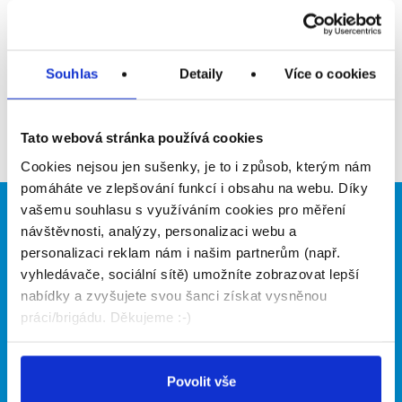
Upozornit na inzerát
Přidat do oblíbených
Souhlas
Detaily
Více o cookies
Zpět
Tato webová stránka používá cookies
Cookies nejsou jen sušenky, je to i způsob, kterým nám
pomáháte ve zlepšování funkcí i obsahu na webu. Díky
vašemu souhlasu s využíváním cookies pro měření
Brigádníci
Firmy
návštěvnosti, analýzy, personalizaci webu a
personalizaci reklam nám i našim partnerům (např.
Články
Vložit inzerát
vyhledávače, sociální sítě) umožníte zobrazovat lepší
Hledané brigády
Ceník
nabídky a zvyšujete svou šanci získat vysněnou
Propagace
práci/brigádu. Děkujeme :-)
O portálu
Naše další projekty
Povolit vše
Kontakt
Mobilní aplikace