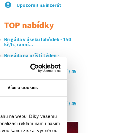
Upozornit na inzerát
TOP nabídky
Brigáda v úseku lahůdek - 150
kč/h, ranní...
Brigáda na příští týden -
pomocník ve...
Doučujte s námi až za 350 kč / 45
min
Brigáda na příští týden -
Více o cookies
pomocník ve...
Doučujte s námi až za 350 kč / 45
min
bsahu na webu. Díky vašemu
onalizaci reklam nám i našim
 svou šanci získat vysněnou