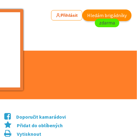
Hledám brigádníky
Přihlásit
zdarma
Doporučit kamarádovi
Přidat do oblíbených
Vytisknout