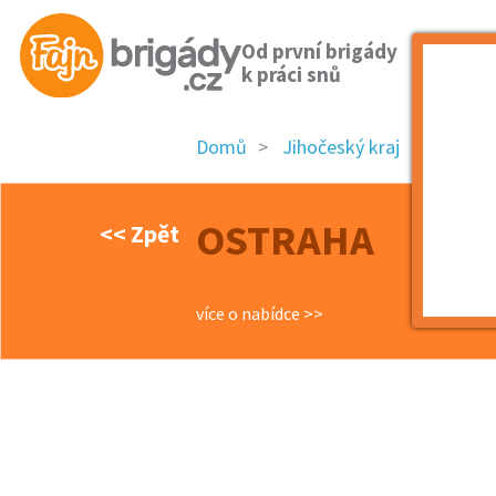
Od první brigády
k práci snů
Domů
Jihočeský kraj
okres 
OSTRAHA
<< Zpět
více o nabídce >>