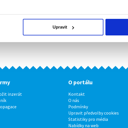
Upravit
irmy
O portálu
ožit inzerát
Kontakt
ník
O nás
ropagace
Podmínky
Upravit předvolby cookies
Statistiky pro média
Nabídky na web