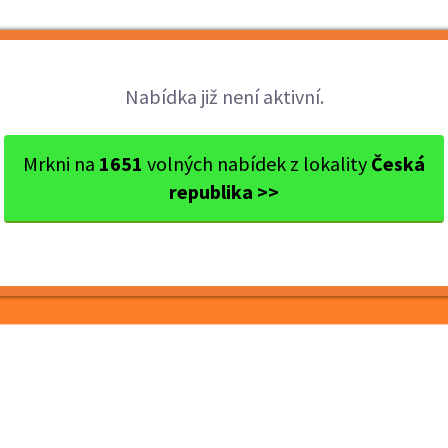
Brigády
Práce
Brigádníci
Firmy
Nabídka již není aktivní.
České Budějovice
České Budějovice
OSTRAHA
Mrkni na
1651
volných nabídek z lokality
Česká
republika >>