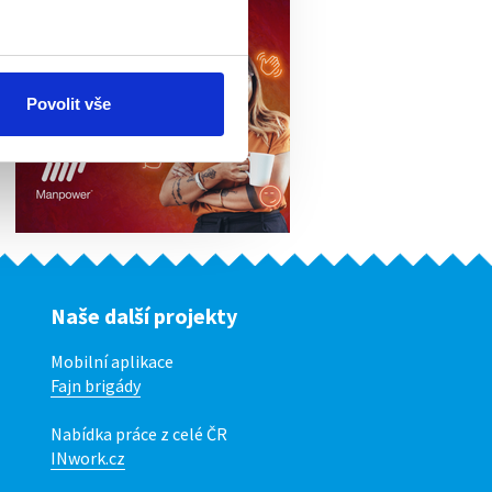
Povolit vše
Naše další projekty
Mobilní aplikace
Fajn brigády
Nabídka práce z celé ČR
INwork.cz