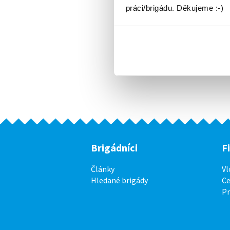
práci/brigádu. Děkujeme :-)
Brigádníci
F
Články
Vl
Hledané brigády
Ce
P