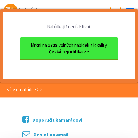
Od první brigády
k práci snů
Nabídka již není aktivní.
Domů
Jihočeský kraj
okres České Budějovice
České Budějovice
Úklidový pracovník / pracov...
Mrkni na
1728
volných nabídek z lokality
Česká republika >>
<< Zpět
Úklidový pracovník / pracovnice do
autosalonu
více o nabídce >>
Doporučit kamarádovi
Poslat na email