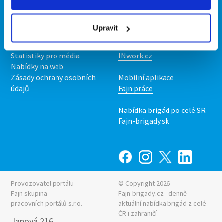
Kontakt
Mobilní aplikace
O nás
Fajn brigády
Upravit
Podmínky
Upravit předvolby cookies
Nabídka práce z celé ČR
Statistiky pro média
INwork.cz
Nabídky na web
Zásady ochrany osobních
Mobilní aplikace
údajů
Fajn práce
Nabídka brigád po celé SR
Fajn-brigady.sk
Provozovatel portálu
© Copyright 2026
Fajn skupina
Fajn-brigady.cz - denně
pracovních portálů s.r.o.
aktuální
nabídka brigád z celé
ČR i zahraničí
Janová 216