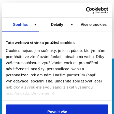
Upozornit na inzerát
Přidat do oblíbených
Souhlas
Detaily
Více o cookies
Zpět
Tato webová stránka používá cookies
Cookies nejsou jen sušenky, je to i způsob, kterým nám
pomáháte ve zlepšování funkcí i obsahu na webu. Díky
vašemu souhlasu s využíváním cookies pro měření
návštěvnosti, analýzy, personalizaci webu a
Brigádníci
Firmy
personalizaci reklam nám i našim partnerům (např.
Články
Vložit inzerát
vyhledávače, sociální sítě) umožníte zobrazovat lepší
Hledané brigády
Ceník
nabídky a zvyšujete svou šanci získat vysněnou
Propagace
práci/brigádu. Děkujeme :-)
O portálu
Naše další projekty
Povolit vše