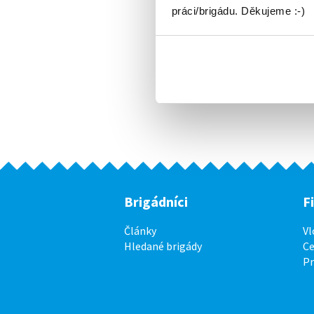
práci/brigádu. Děkujeme :-)
Brigádníci
F
Články
Vl
Hledané brigády
Ce
P