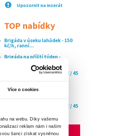
Upozornit na inzerát
TOP nabídky
Brigáda v úseku lahůdek - 150
kč/h, ranní...
Brigáda na příští týden -
pomocník ve...
Doučujte s námi až za 350 kč / 45
min
Brigáda na příští týden -
Více o cookies
pomocník ve...
Doučujte s námi až za 350 kč / 45
min
bsahu na webu. Díky vašemu
onalizaci reklam nám i našim
 svou šanci získat vysněnou