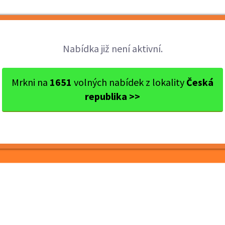
Brigády
Práce
Brigádníci
Firmy
Nabídka již není aktivní.
České Budějovice
České Budějovice
Brigáda na skladě - 
Mrkni na
1651
volných nabídek z lokality
Česká
republika >>
ě - 180 Kč/h