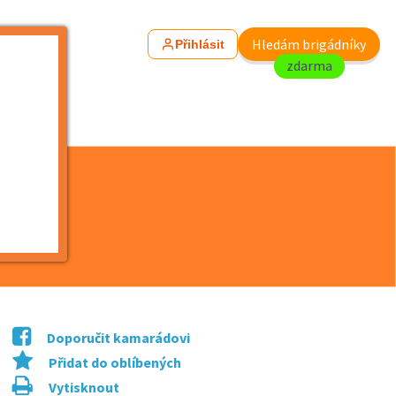
Hledám brigádníky
Přihlásit
zdarma
180 Kč/h
Doporučit kamarádovi
Přidat do oblíbených
Vytisknout