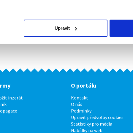
Upravit
irmy
O portálu
ožit inzerát
Kontakt
ník
O nás
ropagace
Podmínky
Upravit předvolby cookies
Statistiky pro média
Nabídky na web