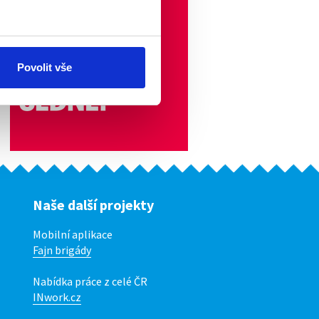
Povolit vše
Naše další projekty
Mobilní aplikace
Fajn brigády
Nabídka práce z celé ČR
INwork.cz