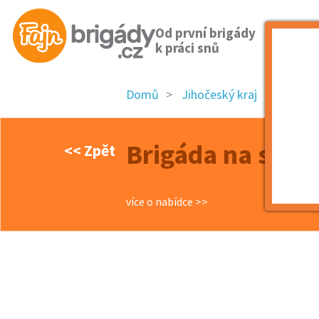
Od první brigády
k práci snů
Domů
Jihočeský kraj
okres 
Brigáda na sklad
<< Zpět
více o nabídce >>