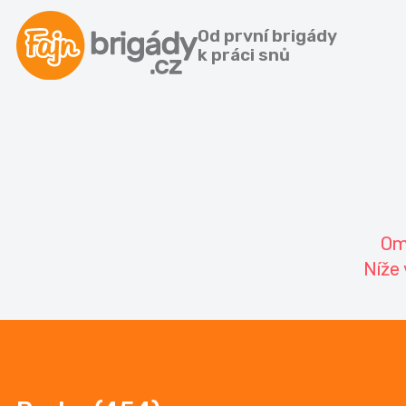
Od první brigády
k práci snů
Om
Níže 