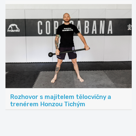
Rozhovor s majitelem tělocvičny a
trenérem Honzou Tichým