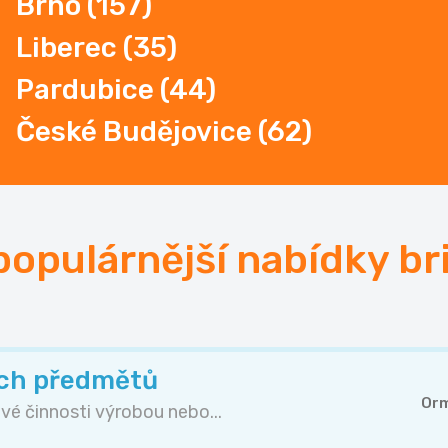
Brno
(157)
Liberec
(35)
Pardubice
(44)
České Budějovice (62)
populárnější nabídky br
ch předmětů
Orm
é činnosti výrobou nebo...