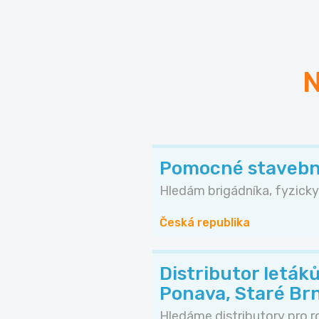
N
Pomocné stavební
Hledám brigádníka, fyzicky
Česká republika
Distributor letá
Ponava, Staré Br
Hledáme distributory pro ro