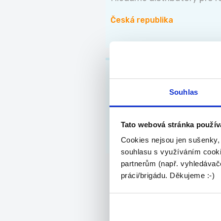
Česká republika
Recepční / Barma
Hledáme energického a komu
Souhlas
Česká republika
Tato webová stránka použív
Cookies nejsou jen sušenky,
souhlasu s využíváním cooki
partnerům (např. vyhledávače
práci/brigádu. Děkujeme :-)