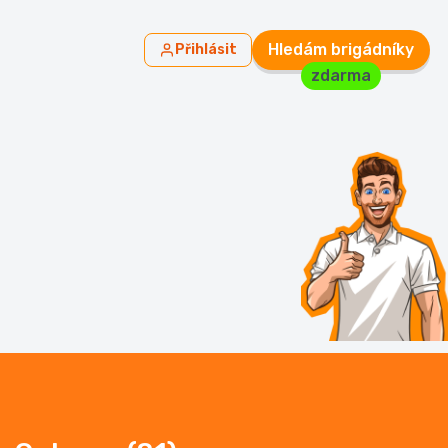
Hledám brigádníky
Přihlásit
zdarma