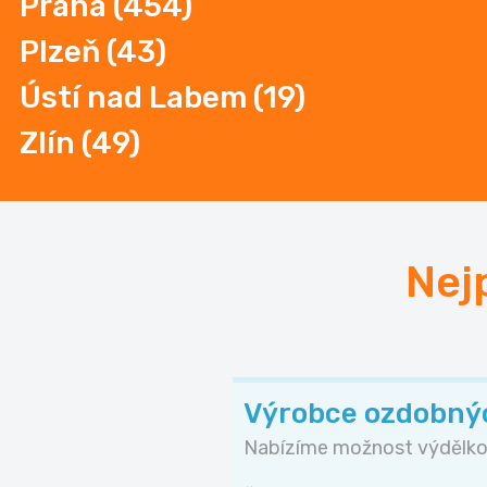
Praha
(454)
Plzeň
(43)
Ústí nad Labem (19)
Zlín
(49)
Nej
Výrobce ozdobný
Nabízíme možnost výdělkov