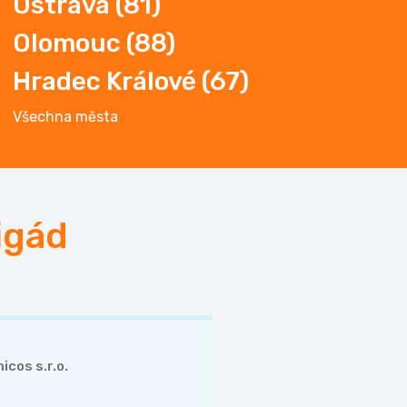
Ostrava
(81)
Olomouc
(88)
Hradec
Králové (67)
Všechna města
igád
icos s.r.o.