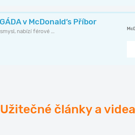
ÁDA v McDonald’s Příbor
McD
mysl, nabízí férové ...
Užitečné články a vide