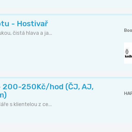
tu - Hostivař
Boo
ou, čistá hlava a ja...
- 200-250Kč/hod (ČJ, AJ,
m)
HAP
ře s klientelou z ce...