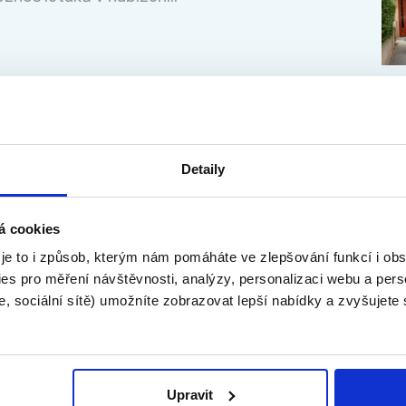
n/ka s ubytováním a stravou
KAM
nikativního jedince pr...
Detaily
á cookies
 je to i způsob, kterým nám pomáháte ve zlepšování funkcí i o
es pro měření návštěvnosti, analýzy, personalizaci webu a pers
, sociální sítě) umožníte zobrazovat lepší nabídky a zvyšujete
Upravit