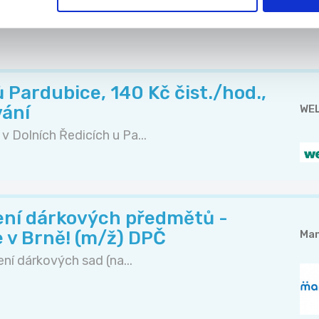
Doporučujeme
Pardubice, 140 Kč čist./hod.,
ání
WEL
 Dolních Ředicích u Pa...
ení dárkových předmětů -
 v Brně! (m/ž) DPČ
Man
ní dárkových sad (na...