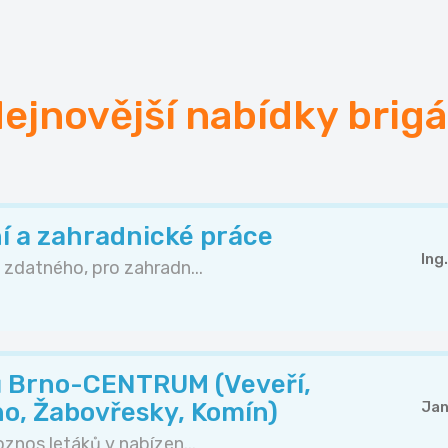
ejnovější nabídky brig
 a zahradnické práce
Ing
 zdatného, pro zahradn...
ků Brno-CENTRUM (Veveří,
no, Žabovřesky, Komín)
Jan
znos letáků v nabízen...