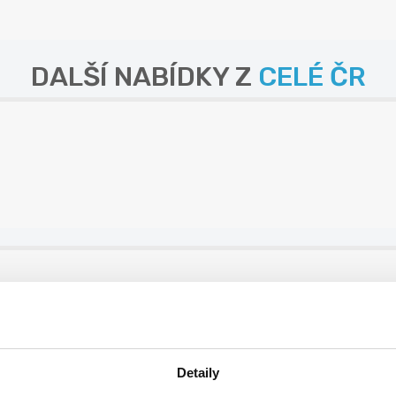
DALŠÍ NABÍDKY Z
CELÉ ČR
ních směn
Detaily