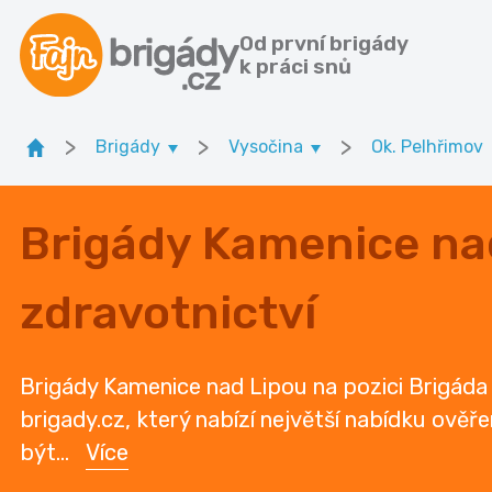
Od první brigády
k práci snů
>
>
>
Brigády
Vysočina
Ok. Pelhřimov
Brigády Kamenice na
zdravotnictví
Brigády Kamenice nad Lipou na pozici Brigáda 
brigady.cz, který nabízí největší nabídku ověř
být
...
Více