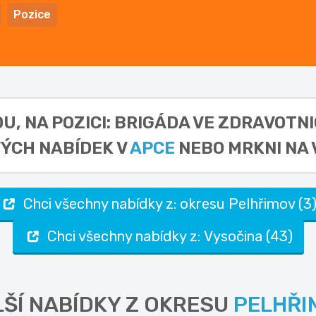
Pozice
U, NA POZICI: BRIGÁDA VE ZDRAVOTNI
ÝCH NABÍDEK V
APCE
NEBO MRKNI NA 
Chci všechny nabídky z: okresu Pelhřimov (3
Chci všechny nabídky z: Vysočina (43)
ŠÍ NABÍDKY Z OKRESU
PELHŘI