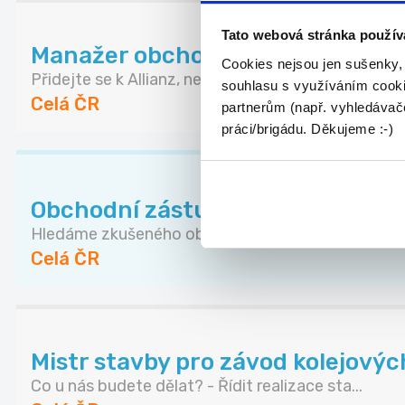
Tato webová stránka použív
Manažer obchodního týmu Allianz 
Cookies nejsou jen sušenky,
Přidejte se k Allianz, největší pojišťovně na sv...
souhlasu s využíváním cooki
Celá ČR
partnerům (např. vyhledávače
práci/brigádu. Děkujeme :-)
Obchodní zástupce pro nemovito
Hledáme zkušeného obchodníka, který posílí náš t.
Celá ČR
Mistr stavby pro závod kolejovýc
Co u nás budete dělat? - Řídit realizace sta...