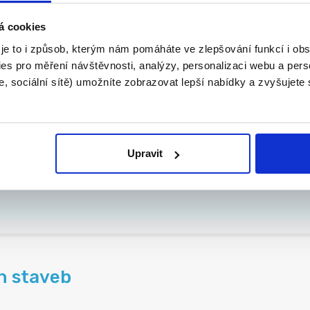
á cookies
| Náborový příspěvek ...
 je to i způsob, kterým nám pomáháte ve zlepšování funkcí i o
es pro měření návštěvnosti, analýzy, personalizaci webu a pers
, sociální sítě) umožníte zobrazovat lepší nabídky a zvyšujete
Upravit
stní projekty
..
h staveb