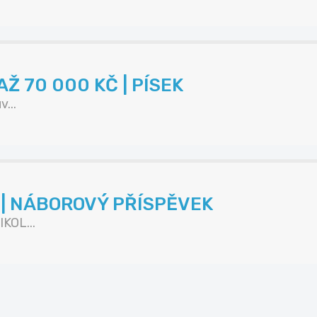
Ž 70 000 KČ | PÍSEK
...
K | NÁBOROVÝ PŘÍSPĚVEK
KOL...