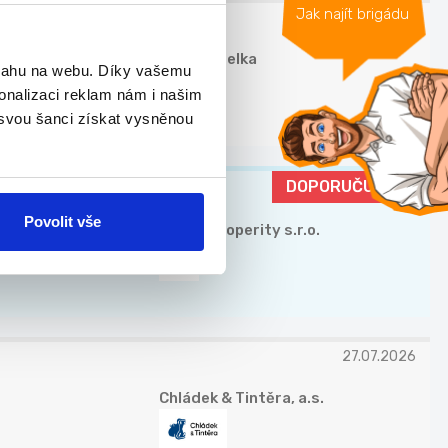
Jak najít brigádu
24.07.2026
Jan Koudelka
bsahu na webu. Díky vašemu
onalizaci reklam nám i našim
 svou šanci získat vysněnou
DOPORUČUJEME
Povolit vše
Valora Properity s.r.o.
27.07.2026
Chládek & Tintěra, a.s.