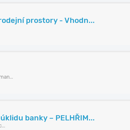
dejní prostory - Vhodn...
an...
úklidu banky – PELHŘIM...
...