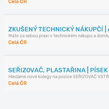
Celá ČR
ZKUŠENÝ TECHNICKÝ NÁKUPČÍ | A
Máte za sebou praxi v technickém nákupu a domluv
Celá ČR
SEŘIZOVAČ, PLASTAŘINA | PÍSE
Hledáme nové kolegy na pozice SEŘIZOVAČ VSTŘI
Celá ČR