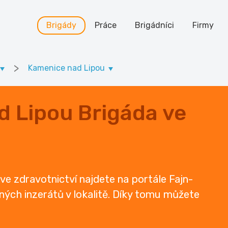
Brigády
Práce
Brigádníci
Firmy
>
Kamenice nad Lipou
d Lipou Brigáda ve
ve zdravotnictví najdete na portále Fajn-
ených inzerátů v lokalitě. Díky tomu můžete