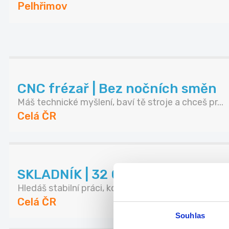
Pelhřimov
CNC frézař | Bez nočních směn
Máš technické myšlení, baví tě stroje a chceš pr...
Celá ČR
SKLADNÍK | 32 000 Kč | Bez noč
Hledáš stabilní práci, kde se neztratíš a všechn...
Celá ČR
Souhlas