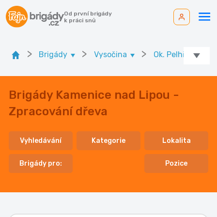
Od první brigády
k práci snů
>
>
>
Brigády
Vysočina
Ok. Pelhřimov
Brigády Kamenice nad Lipou -
Zpracování dřeva
Vyhledávání
Kategorie
Lokalita
Brigády pro:
Pozice