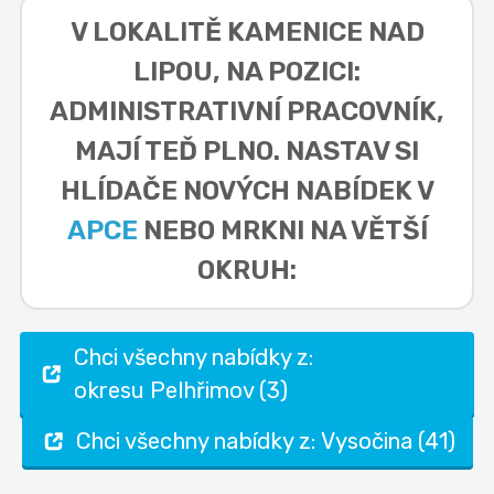
V LOKALITĚ
KAMENICE NAD
LIPOU, NA POZICI:
ADMINISTRATIVNÍ PRACOVNÍK,
MAJÍ TEĎ PLNO. NASTAV SI
HLÍDAČE NOVÝCH NABÍDEK V
APCE
NEBO MRKNI NA VĚTŠÍ
OKRUH:
Chci všechny nabídky z:
okresu Pelhřimov (3)
Chci všechny nabídky z: Vysočina (41)