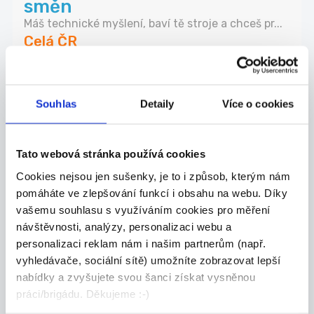
směn
Máš technické myšlení, baví tě stroje a chceš pr...
Celá ČR
Grafton Recruitment s.r.o.
Souhlas
Detaily
Více o cookies
24.07.2026
Tato webová stránka používá cookies
SKLADNÍK | 32 000 Kč | Bez
Cookies nejsou jen sušenky, je to i způsob, kterým nám
nočních směn
pomáháte ve zlepšování funkcí i obsahu na webu. Díky
vašemu souhlasu s využíváním cookies pro měření
Hledáš stabilní práci, kde se neztratíš a všechn...
návštěvnosti, analýzy, personalizaci webu a
Celá ČR
personalizaci reklam nám i našim partnerům (např.
vyhledávače, sociální sítě) umožníte zobrazovat lepší
Grafton Recruitment s.r.o.
nabídky a zvyšujete svou šanci získat vysněnou
práci/brigádu. Děkujeme :-)