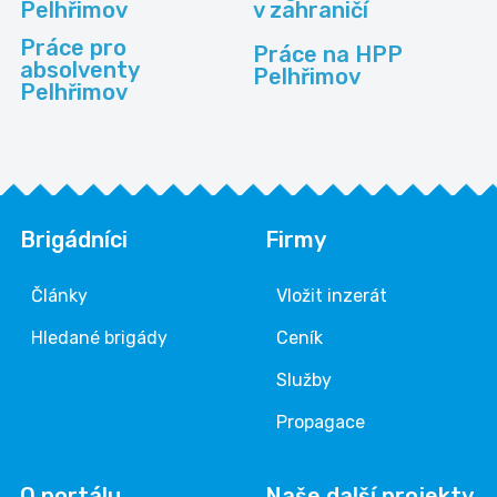
Pelhřimov
v zahraničí
Práce pro
Práce na HPP
absolventy
Pelhřimov
Pelhřimov
Brigádníci
Firmy
Články
Vložit inzerát
Hledané brigády
Ceník
Služby
Propagace
O portálu
Naše další projekty