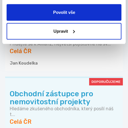
24.07.2026
Povolit vše
Manažer obchodního týmu
Allianz | Náborový příspěvek
Upravit
...
Přidejte se k Allianz, největší pojišťovně na sv...
Celá ČR
Jan Koudelka
DOPORUČUJEME
Obchodní zástupce pro
nemovitostní projekty
Hledáme zkušeného obchodníka, který posílí náš
t...
Celá ČR