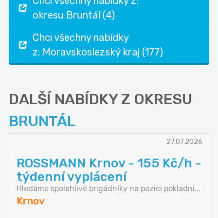
Chci všechny nabídky z:
okresu Bruntál (4)
Chci všechny nabídky
z: Moravskoslezský kraj (177)
DALŠÍ NABÍDKY Z OKRESU
BRUNTÁL
27.07.2026
ROSSMANN Krnov - 155 Kč/h -
týdenní vyplácení
Hledáme spolehlivé brigádníky na pozici pokladní...
Krnov