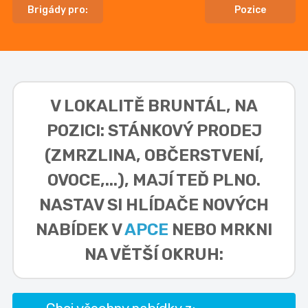
Brigády pro:
Pozice
V LOKALITĚ
BRUNTÁL, NA
POZICI: STÁNKOVÝ PRODEJ
(ZMRZLINA, OBČERSTVENÍ,
OVOCE,...),
MAJÍ TEĎ PLNO.
NASTAV SI HLÍDAČE NOVÝCH
NABÍDEK V
APCE
NEBO MRKNI
NA VĚTŠÍ OKRUH: