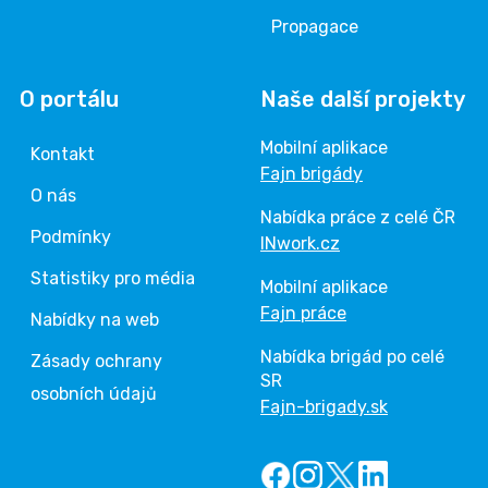
Propagace
O portálu
Naše další projekty
Mobilní aplikace
Kontakt
Fajn brigády
O nás
Nabídka práce z celé ČR
Podmínky
INwork.cz
Statistiky pro média
Mobilní aplikace
Fajn práce
Nabídky na web
Nabídka brigád po celé
Zásady ochrany
SR
osobních údajů
Fajn-brigady.sk