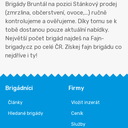
Brigády Bruntál na pozici Stánkový prodej
(zmrzlina, občerstvení, ovoce,...) ručně
kontrolujeme a ověřujeme. Díky tomu se k
tobě dostanou pouze aktuální nabídky.
Největší počet brigád najdeš na Fajn-
brigady.cz po celé ČR. Získej fajn brigádu co
nejdříve i ty!
Brigádníci
Firmy
Články
Vložit inzerát
Hledané brigády
Ceník
Služby