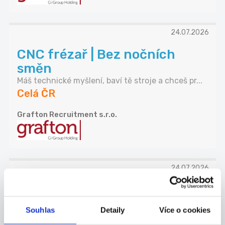
24.07.2026
CNC frézař | Bez nočních
směn
Máš technické myšlení, baví tě stroje a chceš pr...
Celá ČR
Grafton Recruitment s.r.o.
24.07.2026
SKLADNÍK | 32 000 Kč | Bez
nočních směn
Souhlas
Detaily
Více o cookies
Hledáš stabilní práci, kde se neztratíš a všechn...