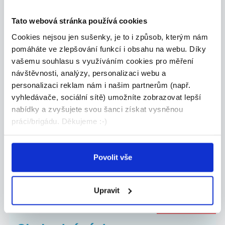
Celá ČR
Tato webová stránka používá cookies
Grafton Recruitment s.r.o.
Cookies nejsou jen sušenky, je to i způsob, kterým nám
pomáháte ve zlepšování funkcí i obsahu na webu. Díky
vašemu souhlasu s využíváním cookies pro měření
návštěvnosti, analýzy, personalizaci webu a
24.07.2026
personalizaci reklam nám i našim partnerům (např.
vyhledávače, sociální sítě) umožníte zobrazovat lepší
Manažer obchodního týmu
nabídky a zvyšujete svou šanci získat vysněnou
Allianz | Náborový příspěvek
práci/brigádu. Děkujeme :-)
...
Přidejte se k Allianz, největší pojišťovně na sv...
Celá ČR
Povolit vše
Jan Koudelka
Upravit
DOPORUČUJEME