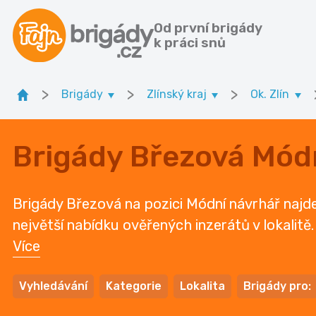
Od první brigády
k práci snů
>
>
>
Brigády
Zlínský kraj
Ok. Zlín
Brigády Březová Mód
Brigády Březová na pozici Módní návrhář najdet
největší nabídku ověřených inzerátů v lokalitě.
Více
Vyhledávání
Kategorie
Lokalita
Brigády pro: