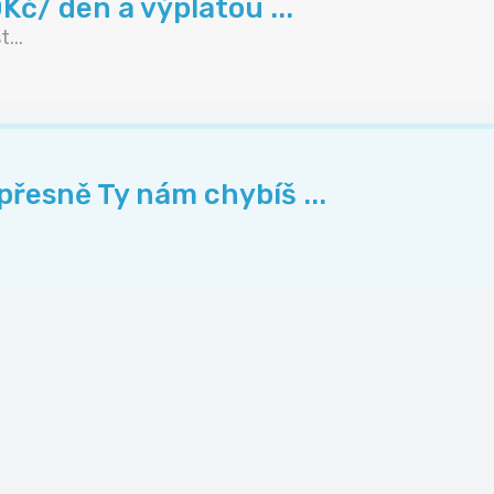
Kč/ den a výplatou ...
...
přesně Ty nám chybíš ...