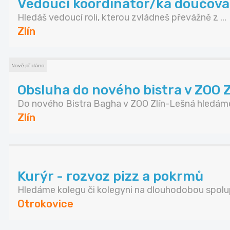
Vedoucí koordinátor/ka doučování
Hledáš vedoucí roli, kterou zvládneš převážně z ...
Zlín
Nově přidáno
Obsluha do nového bistra v ZOO 
Do nového Bistra Bagha v ZOO Zlín-Lešná hledáme 
Zlín
Kurýr - rozvoz pizz a pokrmů
Hledáme kolegu či kolegyni na dlouhodobou spolup
Otrokovice