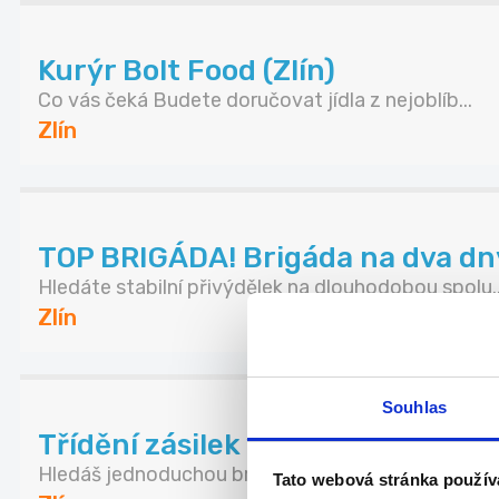
Kurýr Bolt Food (Zlín)
Co vás čeká Budete doručovat jídla z nejoblíb...
Zlín
TOP BRIGÁDA! Brigáda na dva dny 
Hledáte stabilní přivýdělek na dlouhodobou spolu..
Zlín
Souhlas
Třídění zásilek ve Zlíně – směny s
Hledáš jednoduchou brigádu s dobrou dostupností 
Tato webová stránka použív