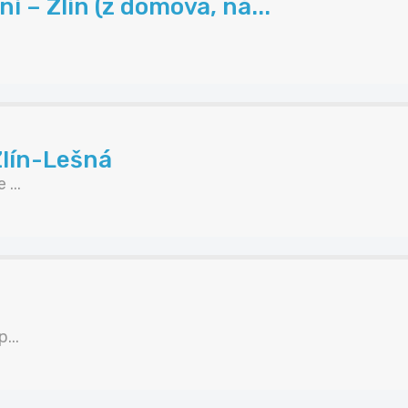
 – Zlín (z domova, ná...
Zlín-Lešná
...
...