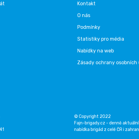
rát
Kontakt
O nás
Podmínky
Statistiky pro média
Nabídky na web
Zásady ochrany osobních
á
© Copyright 2022
Fajn-brigady.cz - denně aktuální
141
nabídka brigád z celé ČR i zahran