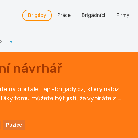
Brigády
Práce
Brigádníci
Firmy
>
ní návrhář
e na portále Fajn-brigady.cz, který nabízí
 Díky tomu můžete být jistí, že vybíráte z
...
Pozice