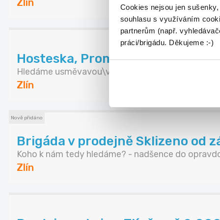
Zlín
Cookies nejsou jen sušenky,
souhlasu s využíváním cooki
partnerům (např. vyhledávače
práci/brigádu. Děkujeme :-)
Hosteska, Promotér 215-230kč 
Hledáme usměvavou\vého, reprezentativní\ho a k
Zlín
Nově přidáno
Brigáda v prodejně Sklizeno od z
Koho k nám tedy hledáme? - nadšence do opravdov
Zlín