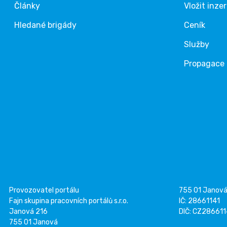
Články
Vložit inze
Hledané brigády
Ceník
Služby
Propagace
Provozovatel portálu
755 01 Janov
Fajn skupina pracovních portálů s.r.o.
IČ: 28661141
Janová 216
DIČ: CZ28661
755 01 Janová