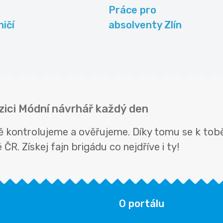
Práce pro
ničí
absolventy Zlín
zici Módní návrhář každý den
ě kontrolujeme a ověřujeme. Díky tomu se k tobě
ČR. Získej fajn brigádu co nejdříve i ty!
O portálu