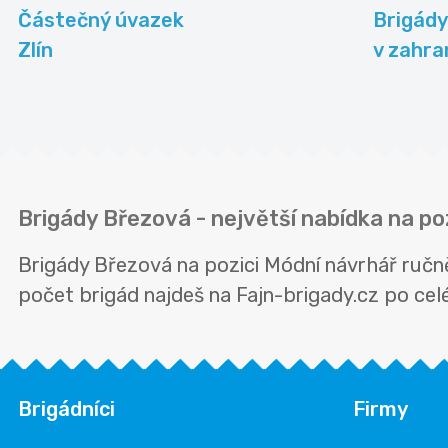
Částečný úvazek
Brigády
Zlín
v zahra
Brigády Březová - největší nabídka na po
Brigády Březová na pozici Módní návrhář ručn
počet brigád najdeš na Fajn-brigady.cz po celé 
Brigádníci
Firmy