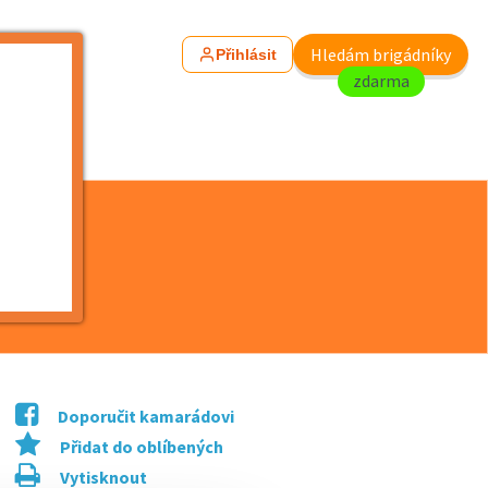
Hledám brigádníky
Přihlásit
zdarma
Doporučit kamarádovi
Přidat do oblíbených
Vytisknout