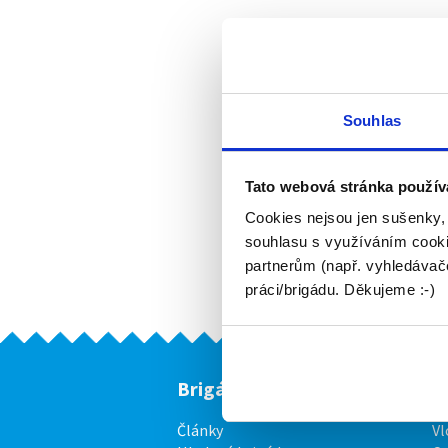
Souhlas
Tato webová stránka použív
Cookies nejsou jen sušenky,
souhlasu s využíváním cooki
partnerům (např. vyhledávače
práci/brigádu. Děkujeme :-)
Brigádníci
F
Články
Vl