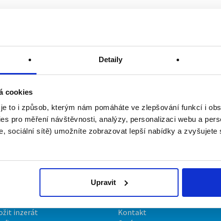
Detaily
á cookies
 je to i způsob, kterým nám pomáháte ve zlepšování funkcí i o
es pro měření návštěvnosti, analýzy, personalizaci webu a pers
, sociální sítě) umožníte zobrazovat lepší nabídky a zvyšujete
Upravit
irmy
O portálu
ožit inzerát
Kontakt