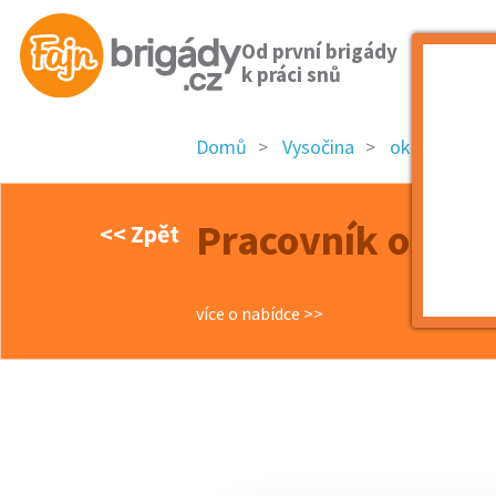
Od první brigády
k práci snů
Domů
Vysočina
okres Jihlav
Pracovník ostra
<< Zpět
více o nabídce >>