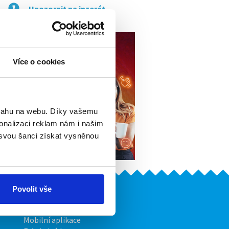
Upozornit na inzerát
Více o cookies
bsahu na webu. Díky vašemu
onalizaci reklam nám i našim
 svou šanci získat vysněnou
Povolit vše
Naše další projekty
Mobilní aplikace