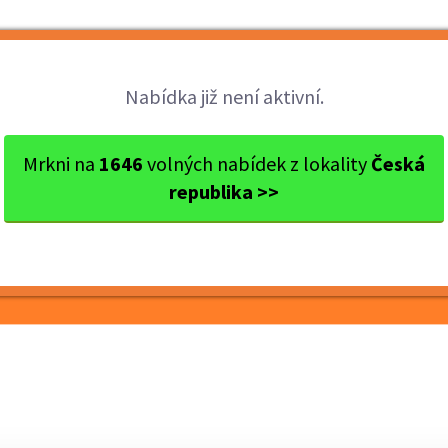
Brigády
Práce
Brigádníci
Firmy
Nabídka již není aktivní.
a
Telč
Pracovník ostrahy objektů
Mrkni na
1646
volných nabídek z lokality
Česká
republika >>
hy objektů