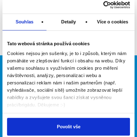
Přidat do oblíbených
Souhlas
Detaily
Více o cookies
Zpět
Tato webová stránka používá cookies
Cookies nejsou jen sušenky, je to i způsob, kterým nám
pomáháte ve zlepšování funkcí i obsahu na webu. Díky
vašemu souhlasu s využíváním cookies pro měření
Brigádníci
Firmy
návštěvnosti, analýzy, personalizaci webu a
Články
Vložit inzerát
personalizaci reklam nám i našim partnerům (např.
Hledané brigády
Ceník
vyhledávače, sociální sítě) umožníte zobrazovat lepší
Propagace
nabídky a zvyšujete svou šanci získat vysněnou
práci/brigádu. Děkujeme :-)
O portálu
Naše další projekty
Povolit vše
Kontakt
Mobilní aplikace
O nás
Fajn brigády