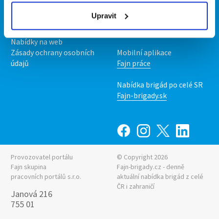
Podmínky
Upravit
Upravit předvolby cookies
Nabídka práce z celé ČR
Statistiky pro média
INwork.cz
Nabídky na web
Zásady ochrany osobních
Mobilní aplikace
údajů
Fajn práce
Nabídka brigád po celé SR
Fajn-brigady.sk
Provozovatel portálu
© Copyright 2026
Fajn skupina
Fajn-brigady.cz - denně
pracovních portálů s.r.o.
aktuální
nabídka brigád z celé
ČR i zahraničí
Janová 216
755 01