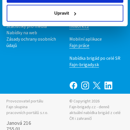
Kontakt
Mobilní aplikace
O nás
Fajn brigády
Podmínky
Upravit
Upravit předvolby cookies
Nabídka práce z celé ČR
Statistiky pro média
INwork.cz
Nabídky na web
Zásady ochrany osobních
Mobilní aplikace
údajů
Fajn práce
Nabídka brigád po celé SR
Fajn-brigady.sk
Provozovatel portálu
© Copyright 2026
Fajn skupina
Fajn-brigady.cz - denně
pracovních portálů s.r.o.
aktuální
nabídka brigád z celé
ČR i zahraničí
Janová 216
755 01