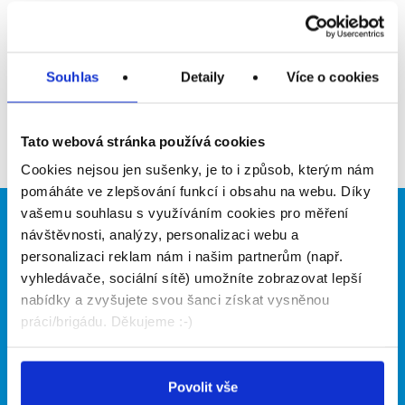
Upozornit na inzerát
Přidat do oblíbených
Souhlas
Detaily
Více o cookies
Zpět
Tato webová stránka používá cookies
Cookies nejsou jen sušenky, je to i způsob, kterým nám
pomáháte ve zlepšování funkcí i obsahu na webu. Díky
vašemu souhlasu s využíváním cookies pro měření
Brigádníci
Firmy
návštěvnosti, analýzy, personalizaci webu a
personalizaci reklam nám i našim partnerům (např.
Články
Vložit inzerát
vyhledávače, sociální sítě) umožníte zobrazovat lepší
Hledané brigády
Ceník
nabídky a zvyšujete svou šanci získat vysněnou
Propagace
práci/brigádu. Děkujeme :-)
O portálu
Naše další projekty
Povolit vše