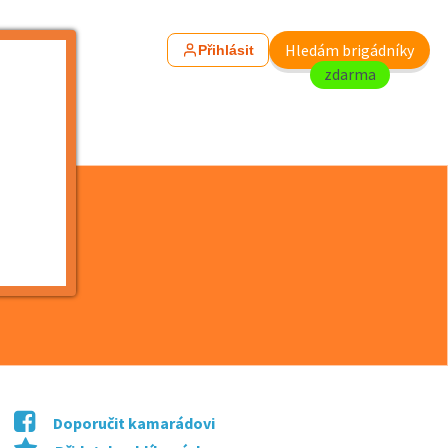
Hledám brigádníky
Přihlásit
zdarma
Doporučit kamarádovi