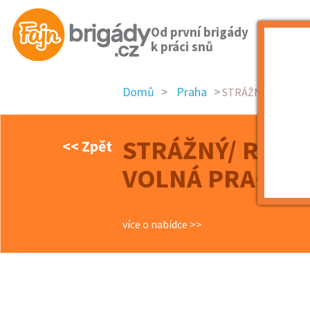
Od první brigády
k práci snů
Domů
Praha
STRÁŽNÝ/ RECEPČNÍ
STRÁŽNÝ/ RECEP
<< Zpět
VOLNÁ PRACOVN
více o nabídce >>