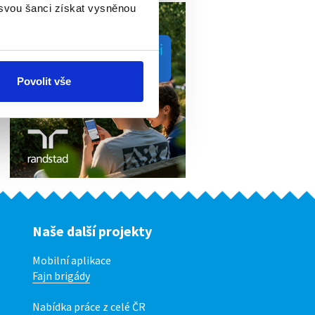
 svou šanci získat vysněnou
Povolit vše
Naše další projekty
Mobilní aplikace
Fajn brigády
Nabídka práce z celé ČR