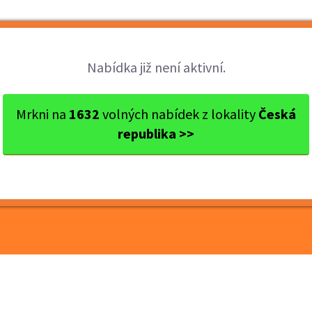
Brigády
Práce
Brigádníci
Firmy
Nabídka již není aktivní.
 M/Ž - PRA...
Mrkni na
1632
volných nabídek z lokality
Česká
republika >>
ČNÍ M/Ž - PRAHA -
Í MÍSTA