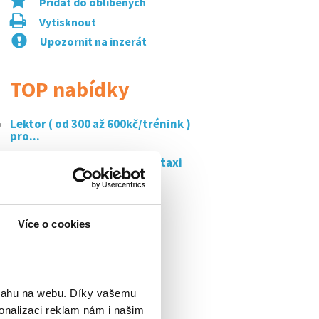
Přidat do oblíbených
Vytisknout
Upozornit na inzerát
TOP nabídky
Lektor ( od 300 až 600kč/trénink )
pro...
Kurýr/řidič bolt food a bolt taxi
až 300...
Super brigáda - hosteska -
flexibilní - až...
Více o cookies
Kurýr na elektro kole -
1500kč/den /...
Balíkový parťák do skladu -
řeporyje | od...
bsahu na webu. Díky vašemu
onalizaci reklam nám i našim