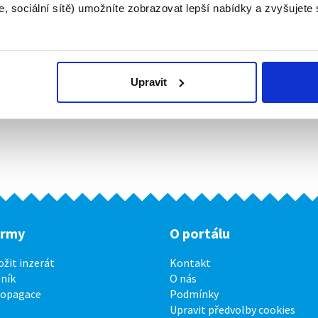
, sociální sítě) umožníte zobrazovat lepší nabídky a zvyšujete
Upravit
irmy
O portálu
ožit inzerát
Kontakt
ník
O nás
ropagace
Podmínky
Upravit předvolby cookies