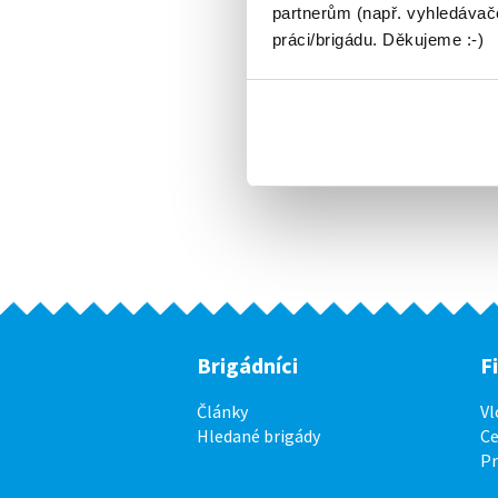
partnerům (např. vyhledávače
práci/brigádu. Děkujeme :-)
Brigádníci
F
Články
Vl
Hledané brigády
Ce
P