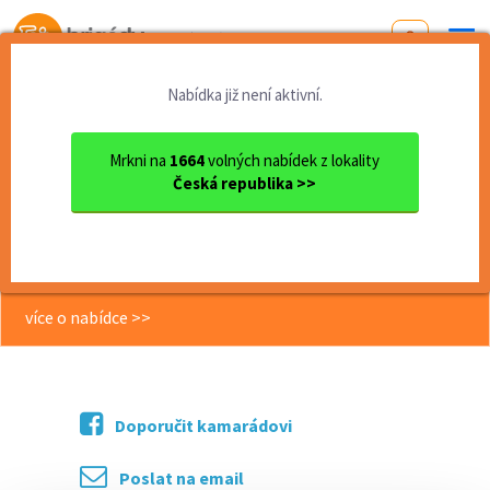
Od první brigády
k práci snů
Nabídka již není aktivní.
Domů
Liberecký kraj
okres Liberec
Liberec
Přivýdělek s kosmetikou Ori...
Mrkni na
1664
volných nabídek z lokality
Česká republika >>
<< Zpět
Přivýdělek s kosmetikou Oriflame,
již od 15 let
více o nabídce >>
Doporučit kamarádovi
Poslat na email