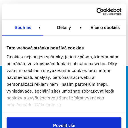
Upozornit na inzerát
Přidat do oblíbených
Souhlas
Detaily
Více o cookies
Zpět
Tato webová stránka používá cookies
Cookies nejsou jen sušenky, je to i způsob, kterým nám
pomáháte ve zlepšování funkcí i obsahu na webu. Díky
vašemu souhlasu s využíváním cookies pro měření
návštěvnosti, analýzy, personalizaci webu a
Brigádníci
Firmy
personalizaci reklam nám i našim partnerům (např.
Články
Vložit inzerát
vyhledávače, sociální sítě) umožníte zobrazovat lepší
Hledané brigády
Ceník
nabídky a zvyšujete svou šanci získat vysněnou
Propagace
práci/brigádu. Děkujeme :-)
O portálu
Naše další projekty
Povolit vše