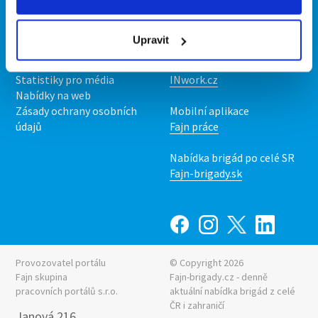
Kontakt
Mobilní aplikace
O nás
Fajn brigády
Upravit
Podmínky
Upravit předvolby cookies
Nabídka práce z celé ČR
Statistiky pro média
INwork.cz
Nabídky na web
Zásady ochrany osobních
Mobilní aplikace
údajů
Fajn práce
Nabídka brigád po celé SR
Fajn-brigady.sk
Provozovatel portálu
© Copyright 2026
Fajn skupina
Fajn-brigady.cz - denně
pracovních portálů s.r.o.
aktuální
nabídka brigád z celé
ČR i zahraničí
Janová 216