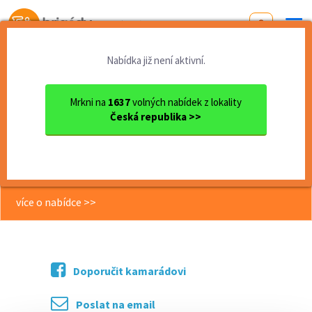
Od první brigády
k práci snů
Nabídka již není aktivní.
Domů
Královehradecký kraj
okres Jičín
Jičín
190 Kč/hod - posily na dopl...
Mrkni na
1637
volných nabídek z lokality
Česká republika >>
<< Zpět
190 Kč/hod - posily na doplňování
zboží v Jičíně
více o nabídce >>
Doporučit kamarádovi
Poslat na email