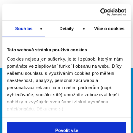
Upozornit na inzerát
Přidat do oblíbených
Souhlas
Detaily
Více o cookies
Zpět
Tato webová stránka používá cookies
Cookies nejsou jen sušenky, je to i způsob, kterým nám
pomáháte ve zlepšování funkcí i obsahu na webu. Díky
vašemu souhlasu s využíváním cookies pro měření
návštěvnosti, analýzy, personalizaci webu a
Brigádníci
Firmy
personalizaci reklam nám i našim partnerům (např.
Články
Vložit inzerát
vyhledávače, sociální sítě) umožníte zobrazovat lepší
Hledané brigády
Ceník
nabídky a zvyšujete svou šanci získat vysněnou
Propagace
práci/brigádu. Děkujeme :-)
O portálu
Naše další projekty
Povolit vše