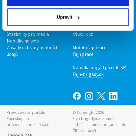
Kontakt
Mobilní aplikace
O nás
Fajn brigády
Upravit
Podmínky
Upravit předvolby cookies
Nabídka práce z celé ČR
Statistiky pro média
INwork.cz
Nabídky na web
Zásady ochrany osobních
Mobilní aplikace
údajů
Fajn práce
Nabídka brigád po celé SR
Fajn-brigady.sk
Provozovatel portálu
© Copyright 2026
Fajn skupina
Fajn-brigady.cz - denně
pracovních portálů s.r.o.
aktuální
nabídka brigád z celé
ČR i zahraničí
Janová 216