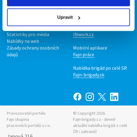
Kontakt
Mobilní aplikace
O nás
Fajn brigády
Upravit
Podmínky
Upravit předvolby cookies
Nabídka práce z celé ČR
Statistiky pro média
INwork.cz
Nabídky na web
Zásady ochrany osobních
Mobilní aplikace
údajů
Fajn práce
Nabídka brigád po celé SR
Fajn-brigady.sk
Provozovatel portálu
© Copyright 2026
Fajn skupina
Fajn-brigady.cz - denně
pracovních portálů s.r.o.
aktuální
nabídka brigád z celé
ČR i zahraničí
Janová 216