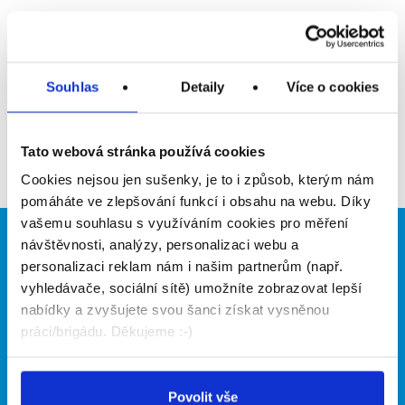
Upozornit na inzerát
Přidat do oblíbených
Souhlas
Detaily
Více o cookies
Zpět
Tato webová stránka používá cookies
Cookies nejsou jen sušenky, je to i způsob, kterým nám
pomáháte ve zlepšování funkcí i obsahu na webu. Díky
vašemu souhlasu s využíváním cookies pro měření
návštěvnosti, analýzy, personalizaci webu a
Brigádníci
Firmy
personalizaci reklam nám i našim partnerům (např.
Články
Vložit inzerát
vyhledávače, sociální sítě) umožníte zobrazovat lepší
Hledané brigády
Ceník
nabídky a zvyšujete svou šanci získat vysněnou
Propagace
práci/brigádu. Děkujeme :-)
O portálu
Naše další projekty
Povolit vše