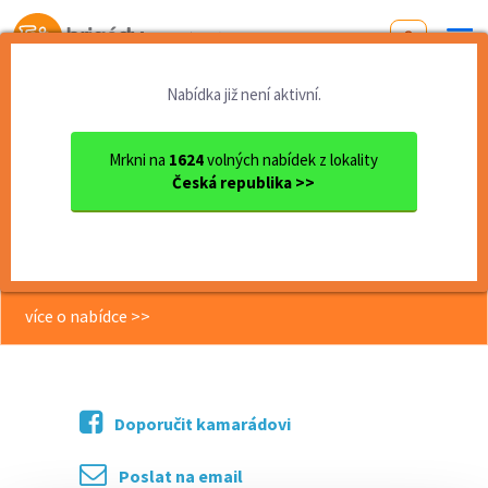
Od první brigády
k práci snů
Nabídka již není aktivní.
Domů
Jihomoravský kraj
okres Brno
Brno
Recepční/PRko na MotoGP Brn...
Mrkni na
1624
volných nabídek z lokality
Česká republika >>
<< Zpět
Recepční/PRko na MotoGP Brno -
brigáda 2 dny, 210 Kč/hod
více o nabídce >>
Doporučit kamarádovi
Poslat na email