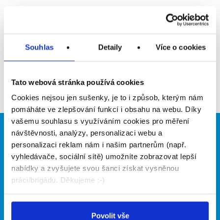
Upozornit na inzerát
Přidat do oblíbených
Souhlas
Detaily
Více o cookies
Zpět
Tato webová stránka používá cookies
Cookies nejsou jen sušenky, je to i způsob, kterým nám
pomáháte ve zlepšování funkcí i obsahu na webu. Díky
vašemu souhlasu s využíváním cookies pro měření
návštěvnosti, analýzy, personalizaci webu a
Brigádníci
Firmy
personalizaci reklam nám i našim partnerům (např.
Články
Vložit inzerát
vyhledávače, sociální sítě) umožníte zobrazovat lepší
Hledané brigády
Ceník
nabídky a zvyšujete svou šanci získat vysněnou
Propagace
práci/brigádu. Děkujeme :-)
O portálu
Naše další projekty
Povolit vše