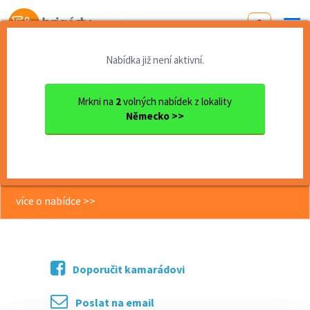
Od první brigády
k práci snů
Nabídka již není aktivní.
Domů
Zahraničí
Německo
Pracovník do potravinařské ...
Mrkni na
2
volných nabídek z lokality
Německo >>
<< Zpět
Pracovník do potravinařské vyroby
Meiningen
více o nabídce >>
Doporučit kamarádovi
Poslat na email