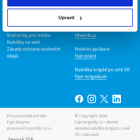
Kontakt
Mobilní aplikace
O nás
Fajn brigády
Upravit
Podmínky
Upravit předvolby cookies
Nabídka práce z celé ČR
Statistiky pro média
INwork.cz
Nabídky na web
Zásady ochrany osobních
Mobilní aplikace
údajů
Fajn práce
Nabídka brigád po celé SR
Fajn-brigady.sk
Provozovatel portálu
© Copyright 2026
Fajn skupina
Fajn-brigady.cz - denně
pracovních portálů s.r.o.
aktuální
nabídka brigád z celé
ČR i zahraničí
Janová 216